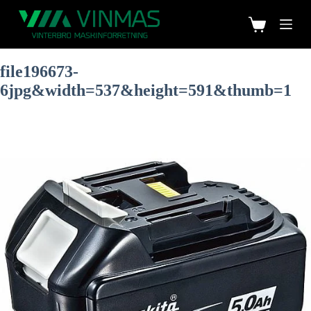
file196673-
6jpg&width=537&height=591&thumb=1