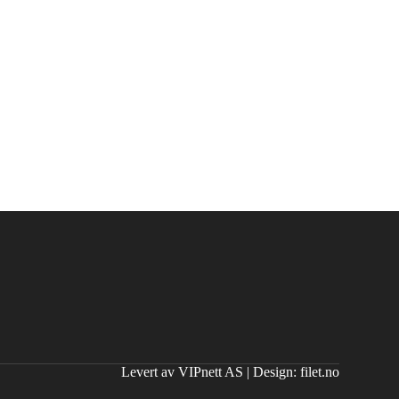
Levert av VIPnett AS
|
Design: filet.no