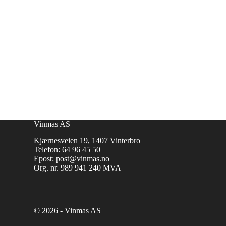
Vinmas AS
Kjærnesveien 19, 1407 Vinterbro
Telefon:
64 96 45 50
Epost:
post@vinmas.no
Org. nr. 989 941 240 MVA
© 2026 - Vinmas AS