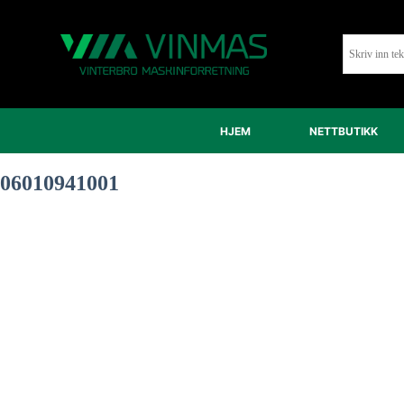
HJEM
NETTBUTIKK
06010941001