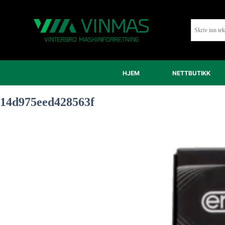
HJEM
NETTBUTIKK
14d975eed428563f