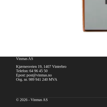
Vinmas AS
Kjærnesveien 19, 1407 Vinterbro
Telefon:
64 96 45 50
Epost:
post@vinmas.no
Org. nr. 989 941 240 MVA
© 2026 - Vinmas AS