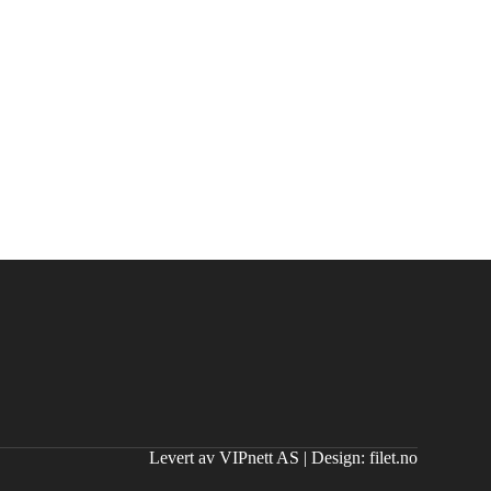
Levert av VIPnett AS
|
Design: filet.no