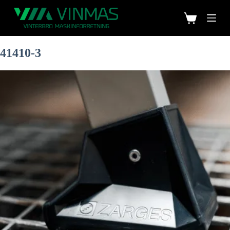
41410-3