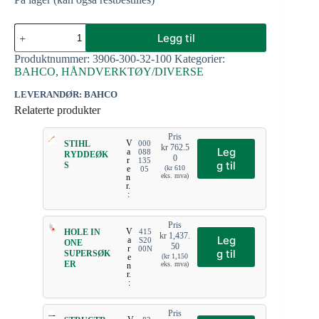
Legg til
Produktnummer:
3906-300-32-100
Kategorier:
BAHCO
,
HÅNDVERKTØY/DIVERSE
LEVERANDØR: BAHCO
Relaterte produkter
Pris
V
STIHL
000
kr
762.5
Leg
a
088
RYDDEØK
0
r
135
g til
S
e
(
kr
610
05
eks. mva)
n
r.
:
Pris
V
HOLE IN
415
kr
1,437.
Leg
a
S20
ONE
50
r
00N
g til
SUPERSØK
e
(
kr
1,150
ER
eks. mva)
n
r.
:
Pris