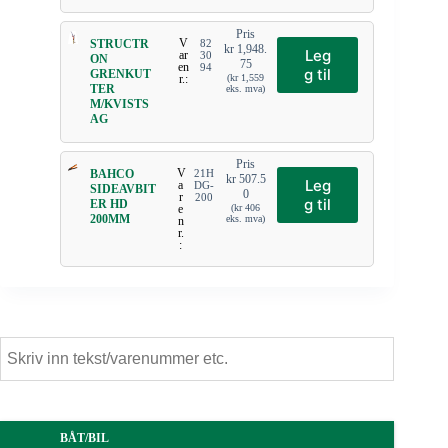
Pris
V
STRUCTR
82
kr
1,948.
Leg
ar
30
ON
75
en
94
g til
GRENKUT
r.:
(
kr
1,559
TER
eks. mva)
M/KVISTS
AG
Pris
V
BAHCO
21H
kr
507.5
Leg
a
DG-
SIDEAVBIT
0
r
200
g til
ER HD
e
(
kr
406
200MM
eks. mva)
n
r.
:
BÅT/BIL