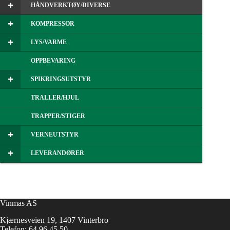
HÅNDVERKTØY/DIVERSE
KOMPRESSOR
LYS/VARME
OPPBEVARING
SPIKRINGSUTSTYR
TRALLER/HJUL
TRAPPER/STIGER
VERNEUTSTYR
LEVERANDØRER
Vinmas AS
Kjærnesveien 19, 1407 Vinterbro
Telefon:
64 96 45 50