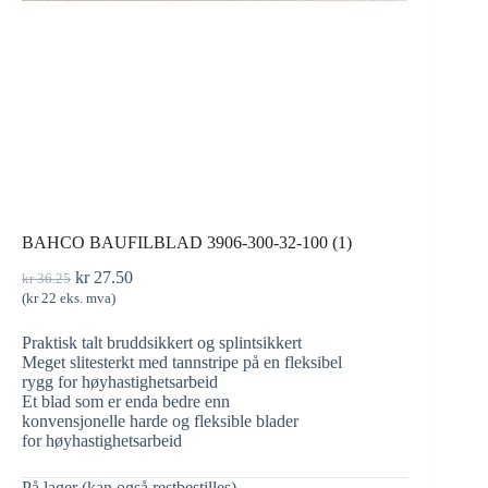
BAHCO BAUFILBLAD 3906-300-32-100 (1)
kr
27.50
kr
36.25
(
kr
22
eks. mva)
Praktisk talt bruddsikkert og splintsikkert
Meget slitesterkt med tannstripe på en fleksibel
rygg for høyhastighetsarbeid
Et blad som er enda bedre enn
konvensjonelle harde og fleksible blader
for høyhastighetsarbeid
På lager (kan også restbestilles)