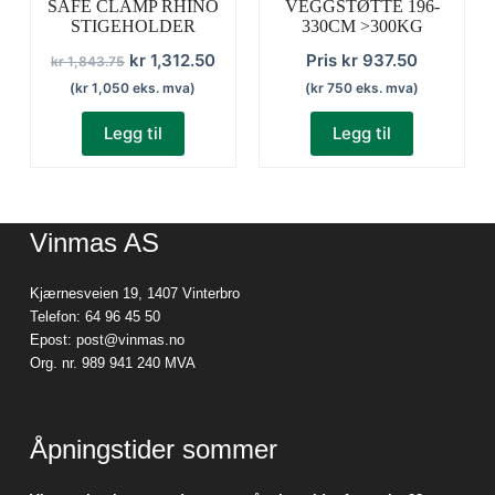
SAFE CLAMP RHINO
VEGGSTØTTE 196-
STIGEHOLDER
330CM >300KG
Opprinnelig
Nåværende
kr
1,312.50
Pris
kr
937.50
kr
1,843.75
pris
pris
(
kr
1,050
eks. mva)
(
kr
750
eks. mva)
var:
er:
Legg til
Legg til
kr 1,843.75.
kr 1,312.50.
Vinmas AS
Kjærnesveien 19, 1407 Vinterbro
Telefon:
64 96 45 50
Epost:
post@vinmas.no
Org. nr. 989 941 240 MVA
Åpningstider sommer