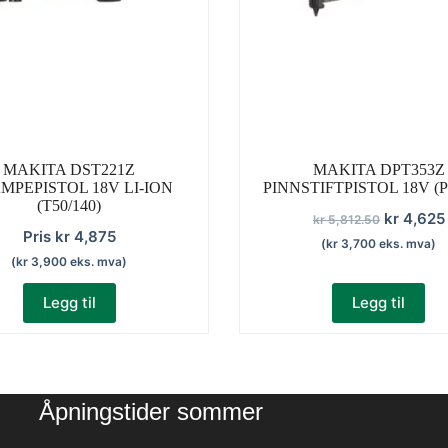
MAKITA DST221Z
MAKITA DPT353Z
MPEPISTOL 18V LI-ION
PINNSTIFTPISTOL 18V (PI
(T50/140)
Opprinne
kr
4,625
kr
5,812.50
Pris
kr
4,875
pris
(
kr
3,700
eks. mva)
(
kr
3,900
eks. mva)
var:
kr 5,812.
Legg til
Legg til
Åpningstider sommer