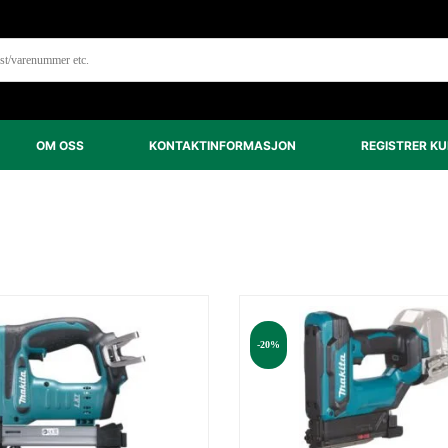
OM OSS
KONTAKTINFORMASJON
REGISTRER K
TERT
ER
PULARITET
-20%