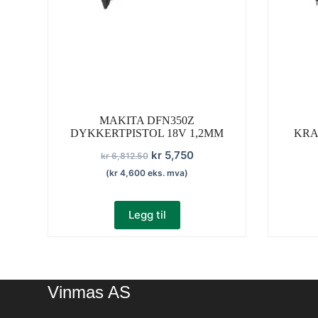
MAKITA DFN350Z
DYKKERTPISTOL 18V 1,2MM
KRA
Opprinnelig
Nåværende
kr
5,750
kr
6,812.50
pris
pris
(
kr
4,600
eks. mva)
var:
er:
kr 6,812.50.
kr 5,750.
Legg til
Vinmas AS