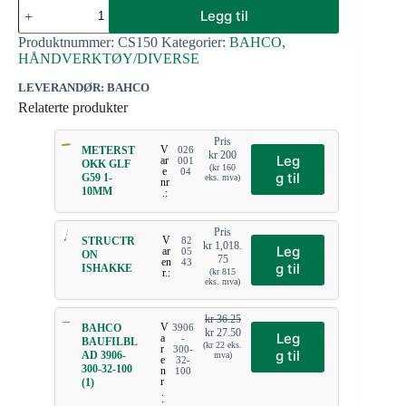
Legg til
Produktnummer:
CS150
Kategorier:
BAHCO
,
HÅNDVERKTØY/DIVERSE
LEVERANDØR: BAHCO
Relaterte produkter
Pris
V
METERST
026
kr
200
Leg
ar
001
OKK GLF
(
kr
160
e
04
g til
G59 1-
eks. mva)
nr
10MM
.:
Pris
V
STRUCTR
82
kr
1,018.
Leg
ar
05
ON
75
en
43
g til
ISHAKKE
r.:
(
kr
815
eks. mva)
kr
36.25
V
BAHCO
3906
kr
27.50
Leg
a
-
BAUFILBL
(
kr
22
eks.
r
300-
g til
AD 3906-
mva)
e
32-
300-32-100
n
100
r
(1)
.
: