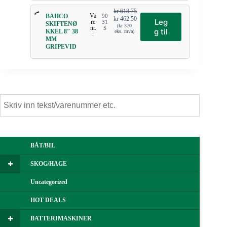
kr
618.75
Va
BAHCO
90
kr
462.50
Leg
re
31
SKIFTENØ
(
kr
370
nr.
S
g til
KKEL 8″ 38
eks. mva)
:
MM
GRIPEVID
BÅT/BIL
SKOG/HAGE
Uncategorized
HOT DEALS
BATTERIMASKINER