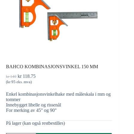
BAHCO KOMBINASJONSVINKEL 150 MM
kr
118.75
kr
140
(
kr
95
eks. mva)
Enkel kombinasjonsvinkelhake med måleskala i mm og
tommer
Innebygget libelle og rissenål
For merking av 45° og 90°
På lager (kan også restbestilles)