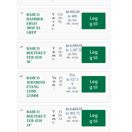
kr
551.25
V
BAHCO
529
kr
400
Leg
ar
-20-
HAMMER
(
kr
320
e
XL
g til
ERGO
eks. mva)
n
20OZ XL
r.:
GREP
kr
1,793.75
V
BAHCO
45
kr
1,187.50
Leg
ar
59-
BOLTEKUT
(
kr
950
en
36
g til
TER 4559
eks. mva)
r.:
36″
Pris
Va
BAHCO
23
kr
327.5
Leg
re
39
JERNBIND
0
nr.
D
g til
ETANG
:
(
kr
262
2339D
eks. mva)
225MM
kr
1,423.75
V
BAHCO
45
kr
993.75
Leg
ar
59-
BOLTEKUT
(
kr
795
en
24
g til
TER 4559
eks. mva)
r.:
24″