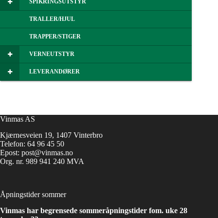
SPIKRINGSUTSTYR
TRALLER/HJUL
TRAPPER/STIGER
VERNEUTSTYR
LEVERANDØRER
Vinmas AS
Kjærnesveien 19, 1407 Vinterbro
Telefon:
64 96 45 50
Epost:
post@vinmas.no
Org. nr. 989 941 240 MVA
Åpningstider sommer
Vinmas har begrensede sommeråpningstider fom. uke 28