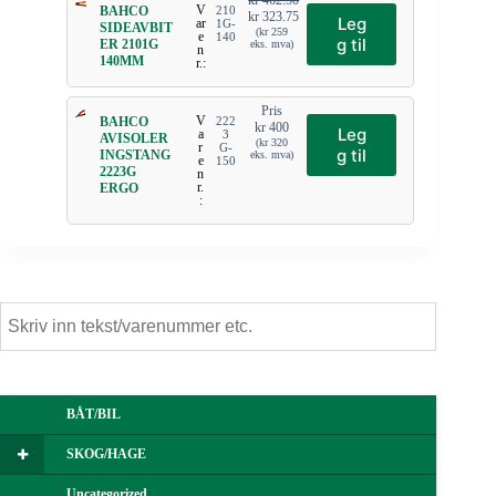
kr
462.50
V
BAHCO
210
kr
323.75
Leg
ar
1G-
SIDEAVBIT
(
kr
259
e
140
g til
ER 2101G
eks. mva)
n
140MM
r.:
Pris
V
BAHCO
222
kr
400
Leg
a
3
AVISOLER
(
kr
320
r
G-
g til
INGSTANG
eks. mva)
e
150
2223G
n
r.
ERGO
:
BÅT/BIL
SKOG/HAGE
Uncategorized