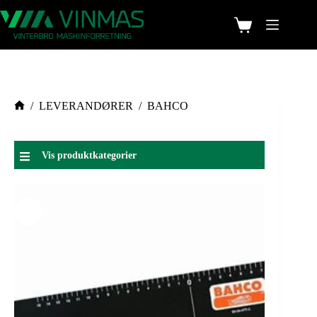
/
LEVERANDØRER
/
BAHCO
Vis produktkategorier