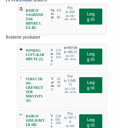
LEVERANDØR: BAHCO
Pris
Va
BAHCO
EX
kr
450
Leg
re
-
SAGHÅND
(
kr
360
nr.
RL
g til
TAK
eks. mva)
:
HØYRE L
EX-RL
Relaterte produkter
kr
937.50
V
WINBAG
174
kr
406.25
Leg
ar
300
LUFT-/KAR
(
kr
325
e
103
g til
MPUTE (1)
eks. mva)
n
r.:
Pris
V
STRUCTR
82
kr
1,948.
Leg
ar
30
ON
75
en
94
g til
GRENKUT
r.:
(
kr
1,559
TER
eks. mva)
M/KVISTS
AG
Pris
V
BAHCO
21H
kr
507.5
Leg
a
DG-
SIDEAVBIT
0
r
200
g til
ER HD
e
(
kr
406