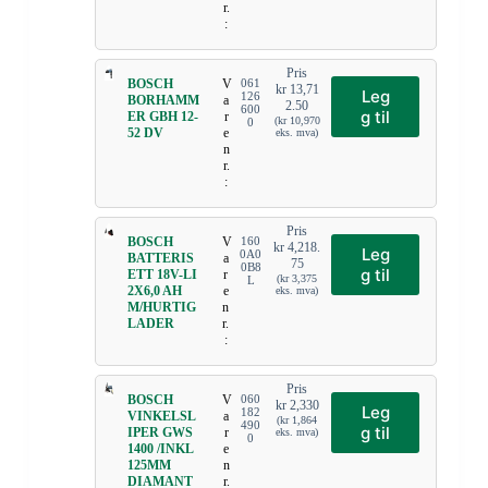
r.
:
Pris
BOSCH
V
061
kr
13,71
Leg
126
BORHAMM
a
2.50
600
g til
ER GBH 12-
r
(
kr
10,970
0
52 DV
e
eks. mva)
n
r.
:
Pris
BOSCH
V
160
kr
4,218.
Leg
0A0
BATTERIS
a
75
0B8
g til
ETT 18V-LI
r
(
kr
3,375
L
2X6,0 AH
e
eks. mva)
M/HURTIG
n
LADER
r.
:
Pris
BOSCH
V
060
kr
2,330
Leg
182
VINKELSL
a
(
kr
1,864
490
g til
IPER GWS
r
eks. mva)
0
1400 /INKL
e
125MM
n
DIAMANT
r.