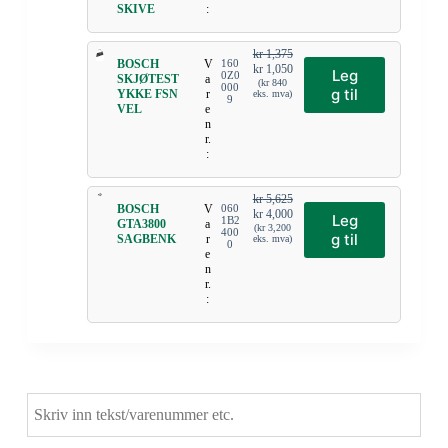
SKIVE
:
kr
1,375
BOSCH
V
160
kr
1,050
Leg
0Z0
SKJØTEST
a
(
kr
840
000
g til
YKKE FSN
r
eks. mva)
9
VEL
e
n
r.
:
kr
5,625
BOSCH
V
060
kr
4,000
Leg
1B2
GTA3800
a
(
kr
3,200
400
g til
SAGBENK
r
eks. mva)
0
e
n
r.
: