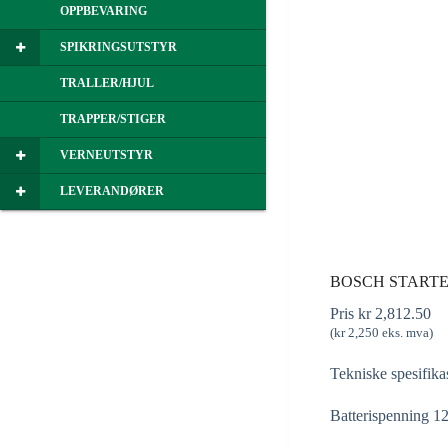
OPPBEVARING
SPIKRINGSUTSTYR
TRALLER/HJUL
TRAPPER/STIGER
VERNEUTSTYR
LEVERANDØRER
BOSCH STARTER
Pris
kr
2,812.50
(
kr
2,250
eks. mva)
Tekniske spesifika
Batterispenning 1