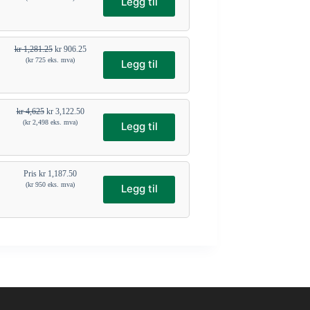
Legg til
kr
1,281.25
kr
906.25
(
kr
725
eks. mva)
Legg til
kr
4,625
kr
3,122.50
(
kr
2,498
eks. mva)
Legg til
Pris
kr
1,187.50
(
kr
950
eks. mva)
Legg til