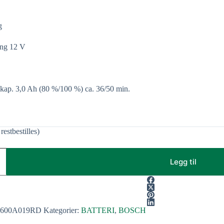
g
ing 12 V
ikap. 3,0 Ah (80 %/100 %) ca. 36/50 min.
restbestilles)
Legg til
1600A019RD
Kategorier:
BATTERI
,
BOSCH