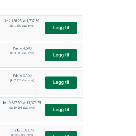
kr
2,156.25
kr
1,737.50
(
kr
1,390
eks. mva)
Legg til
Pris
kr
4,500
(
kr
3,600
eks. mva)
Legg til
Pris
kr
9,150
(
kr
7,320
eks. mva)
Legg til
kr
19,687.50
kr
13,373.75
(
kr
10,699
eks. mva)
Legg til
Pris
kr
1,093.75
(
kr
875
eks. mva)