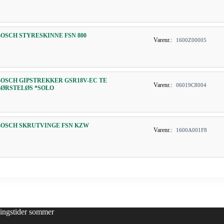
BOSCH STYRESKINNE FSN 800
Varenr.:
1600Z00005
BOSCH GIPSTREKKER GSR18V-EC TE
Varenr.:
06019C8004
BØRSTELØS *SOLO
BOSCH SKRUTVINGE FSN KZW
Varenr.:
1600A001F8
ingstider sommer