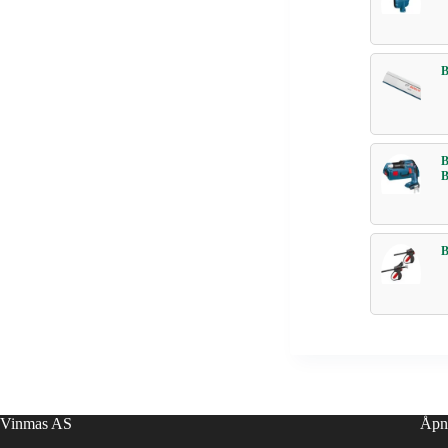
Vinmas AS
Åpn