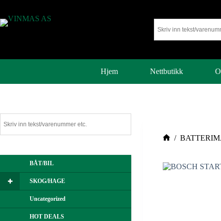
Hjem
Nettbutikk
O
/
BATTERIM
BÅT/BIL
SKOG/HAGE
Uncategorized
HOT DEALS