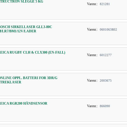
STRUCTRON SLEGGE 5 KG
Varenr.:
821281
BOSCH SIRKELLASER GLL3-80C
Varenr.:
0601063R02
M/LR7/BM1/12V/LADER
LEICA RUGBY CLH & CLX300 (EN-FALL)
Varenr.:
6012277
ONLINE OPPL. BATTERI FOR 3DR/G
Varenr.:
2003675
STREKLASER
LEICA RGR200 HÅNDSENSOR
Varenr.:
866090