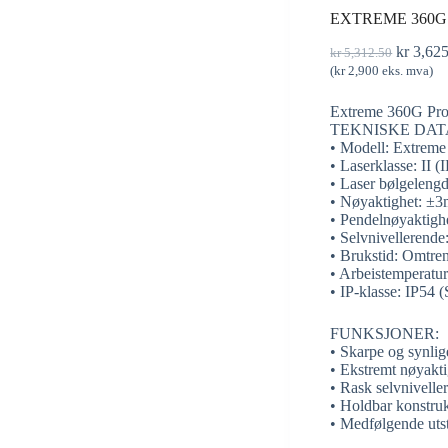
EXTREME 360G
kr
3,62
kr
5,312.50
(
kr
2,900
eks. mva)
Extreme 360G Pro 
TEKNISKE DAT
• Modell: Extrem
• Laserklasse: II
• Laser bølgeleng
• Nøyaktighet: ±
• Pendelnøyaktighe
• Selvnivellerende
• Brukstid: Omtren
• Arbeistemperatu
• IP-klasse: IP54 (
FUNKSJONER:
• Skarpe og synli
• Ekstremt nøyaktig
• Rask selvniveller
• Holdbar konstruk
• Medfølgende utst