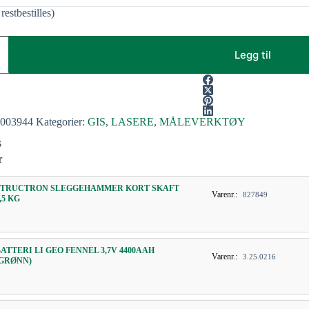
restbestilles)
Legg til
2003944
Kategorier:
GIS
,
LASERE
,
MÅLEVERKTØY
S
r
STRUCTRON SLEGGEHAMMER KORT SKAFT
Varenr.:
827849
,5 KG
BATTERI LI GEO FENNEL 3,7V 4400AAH
Varenr.:
3.25.0216
(GRØNN)