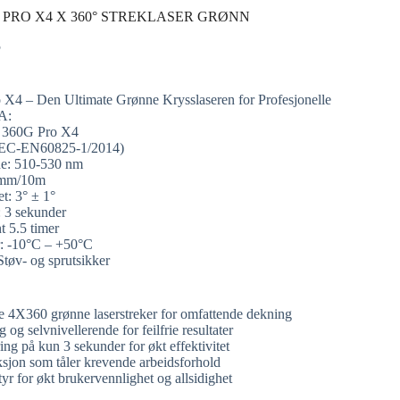
 PRO X4 X 360° STREKLASER GRØNN
5
X4 – Den Ultimate Grønne Krysslaseren for Profesjonelle
A:
e 360G Pro X4
 (IEC-EN60825-1/2014)
de: 510-530 nm
3mm/10m
t: 3° ± 1°
: 3 sekunder
t 5.5 timer
r: -10°C – +50°C
Støv- og sprutsikker
ge 4X360 grønne laserstreker for omfattende dekning
 og selvnivellerende for feilfrie resultater
ing på kun 3 sekunder for økt effektivitet
sjon som tåler krevende arbeidsforhold
yr for økt brukervennlighet og allsidighet