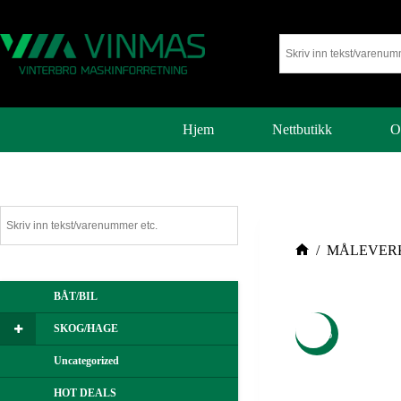
Hjem
Nettbutikk
O
/
MÅLEVER
BÅT/BIL
SKOG/HAGE
-32%
Uncategorized
HOT DEALS