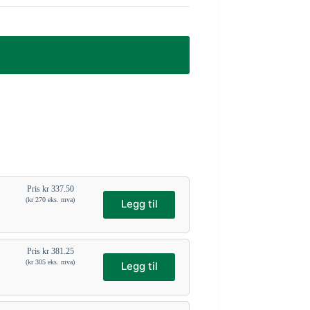
Pris
kr
337.50
(
kr
270
eks. mva)
Legg til
Pris
kr
381.25
(
kr
305
eks. mva)
Legg til