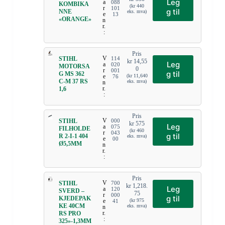
Leg
a
088
KOMBIKA
(
kr
440
r
101
g til
NNE
eks. mva)
e
13
«ORANGE»
n
r.
:
Pris
V
STIHL
114
kr
14,55
Leg
a
020
MOTORSA
0
r
001
g til
G MS 362
e
(
kr
11,640
76
C-M 37 RS
eks. mva)
n
r.
1,6
:
Pris
V
STIHL
000
kr
575
Leg
a
075
FILHOLDE
(
kr
460
r
043
g til
R 2-I-1 404
eks. mva)
e
00
Ø5,5MM
n
r.
:
Pris
V
STIHL
700
kr
1,218.
Leg
a
120
SVERD –
75
r
000
g til
KJEDEPAK
e
(
kr
975
41
KE 40CM
eks. mva)
n
r.
RS PRO
:
325»-1,3MM