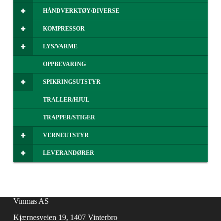
HÅNDVERKTØY/DIVERSE
KOMPRESSOR
LYS/VARME
OPPBEVARING
SPIKRINGSUTSTYR
TRALLER/HJUL
TRAPPER/STIGER
VERNEUTSTYR
LEVERANDØRER
Vinmas AS
Kjærnesveien 19, 1407 Vinterbro