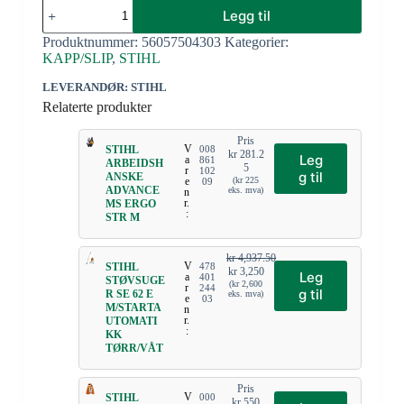
Legg til
Produktnummer:
56057504303
Kategorier:
KAPP/SLIP
,
STIHL
LEVERANDØR: STIHL
Relaterte produkter
Pris
V
STIHL
008
kr
281.2
Leg
a
861
ARBEIDSH
5
r
102
g til
ANSKE
e
(
kr
225
09
ADVANCE
eks. mva)
n
r.
MS ERGO
:
STR M
kr
4,937.50
V
STIHL
478
kr
3,250
Leg
a
401
STØVSUGE
(
kr
2,600
r
244
g til
R SE 62 E
eks. mva)
e
03
M/STARTA
n
r.
UTOMATI
:
KK
TØRR/VÅT
Pris
V
STIHL
000
kr
550