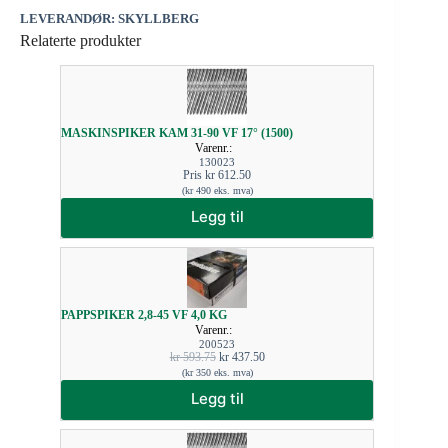
LEVERANDØR: SKYLLBERG
Relaterte produkter
MASKINSPIKER KAM 31-90 VF 17° (1500)
Varenr.:
130023
Pris
kr
612.50
(
kr
490
eks. mva)
Legg til
PAPPSPIKER 2,8-45 VF 4,0 KG
Varenr.:
200523
kr
593.75
kr
437.50
(
kr
350
eks. mva)
Legg til