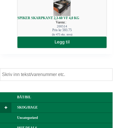
SPIKER SKARPKANT 2,3-60 VF 4,0 KG
Varenr.:
200514
Pris
kr
593.75
(
kr
475
eks. mva)
Legg til
BÅT/BIL
SKOG/HAGE
Uncategorized