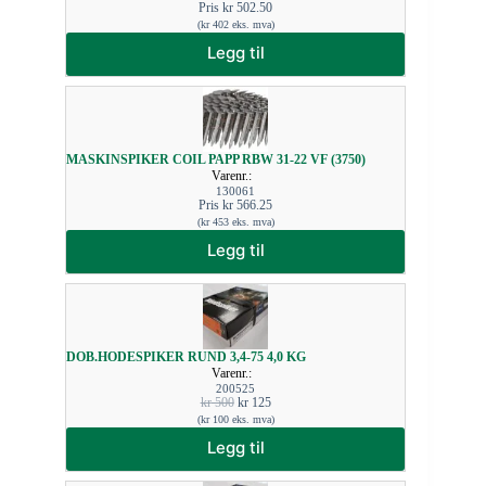
Pris
kr
502.50
(
kr
402
eks. mva)
Legg til
MASKINSPIKER COIL PAPP RBW 31-22 VF (3750)
Varenr.:
130061
Pris
kr
566.25
(
kr
453
eks. mva)
Legg til
DOB.HODESPIKER RUND 3,4-75 4,0 KG
Varenr.:
200525
kr
500
kr
125
(
kr
100
eks. mva)
Legg til