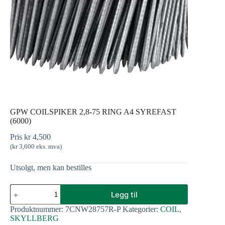
GPW COILSPIKER 2,8-75 RING A4 SYREFAST
(6000)
Pris
kr
4,500
(
kr
3,600
eks. mva)
Utsolgt, men kan bestilles
Legg til
Produktnummer:
7CNW28757R-P
Kategorier:
COIL
,
SKYLLBERG