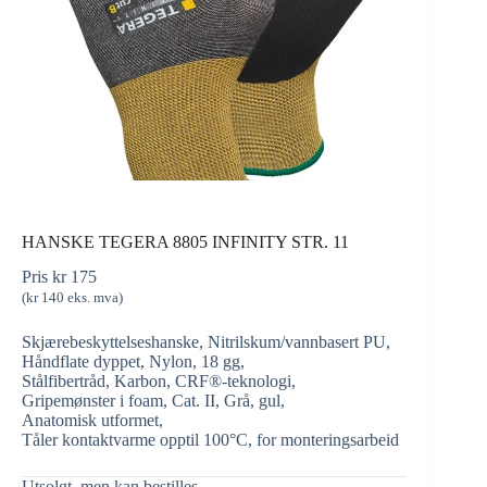
HANSKE TEGERA 8805 INFINITY STR. 11
Pris
kr
175
(
kr
140
eks. mva)
Skjærebeskyttelseshanske, Nitrilskum/vannbasert PU,
Håndflate dyppet, Nylon, 18 gg,
Stålfibertråd, Karbon, CRF®-teknologi,
Gripemønster i foam, Cat. II, Grå, gul,
Anatomisk utformet,
Tåler kontaktvarme opptil 100°C, for monteringsarbeid
Utsolgt, men kan bestilles