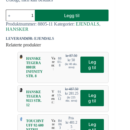
Legg til
Produktnummer:
8805-11
Kategorier:
EJENDALS
,
HANSKER
LEVERANDØR: EJENDALS
Relaterte produkter
kr
87.50
Va
HANSKE
88
kr
50
Leg
re
01-
TEGERA
(
kr
40
eks.
nr.
8
g til
8801R
mva)
:
INFINITY
STR. 8
kr
487.50
V
HANSKE
91
kr
281.25
Leg
ar
13-
TEGERA
(
kr
225
en
12
g til
9113 STR.
eks. mva)
r.:
12
Pris
Va
TOUCHNT
B4
kr
481.2
Leg
re
06
UFF 92-600
5
nr.
3
g til
NITRIL