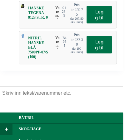
Pris
Va
HANSKE
91
kr
259.7
Leg
re
23-
TEGERA
5
nr.
9
g til
9123 STR. 9
:
(
kr
207.80
eks. mva)
Pris
Va
NITRIL
B4
kr
237.5
Leg
re
06
HANSKE
0
nr.
1
g til
BLÅ
:
(
kr
190
7500PF-07/S
eks. mva)
(100)
BÅT/BIL
SKOG/HAGE