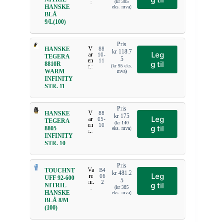
:
(
kr
385
HANSKE
eks. mva)
BLÅ
9/L(100)
Pris
V
HANSKE
88
kr
118.7
Leg
ar
10-
TEGERA
5
en
11
g til
8810R
r.:
(
kr
95
eks.
WARM
mva)
INFINITY
STR. 11
Pris
V
HANSKE
88
kr
175
Leg
ar
05-
TEGERA
(
kr
140
en
10
g til
8805
eks. mva)
r.:
INFINITY
STR. 10
Pris
Va
TOUCHNT
B4
kr
481.2
Leg
re
06
UFF 92-600
5
nr.
2
g til
NITRIL
:
(
kr
385
HANSKE
eks. mva)
BLÅ 8/M
(100)