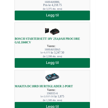
1600A00B8L
Pris
kr
4,218.75
(
kr
3,375
eks. mva)
Legg til
BOSCH STARTERSETT 18V 2X4,0AH PROCORE
GAL1840CV
Varenr.:
1600A01BA3
kr
4,375
kr
3,247.50
(
kr
2,598
eks. mva)
Legg til
MAKITA DC18RD HURTIGLADER 2-PORT
Varenr.:
196933-6
kr
2,937.50
kr
1,875
(
kr
1,500
eks. mva)
Legg til