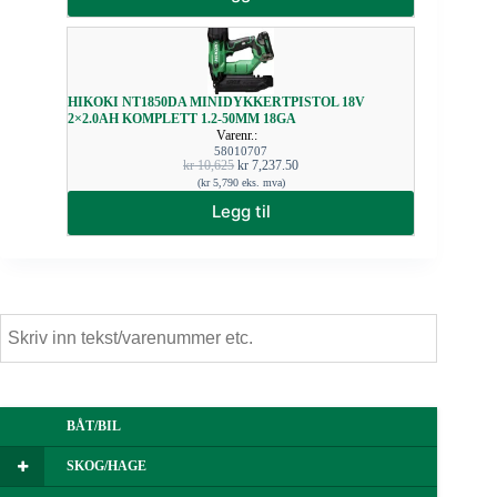
HIKOKI NT1850DA MINIDYKKERTPISTOL 18V
2×2.0AH KOMPLETT 1.2-50MM 18GA
Varenr.:
58010707
kr
10,625
kr
7,237.50
(
kr
5,790
eks. mva)
Legg til
BÅT/BIL
SKOG/HAGE