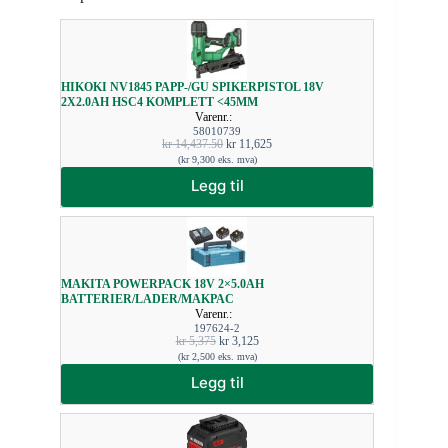
HIKOKI NV1845 PAPP-/GU SPIKERPISTOL 18V
2X2.0AH HSC4 KOMPLETT <45MM
Varenr.:
58010739
kr
14,437.50
kr
11,625
(
kr
9,300
eks. mva)
Legg til
MAKITA POWERPACK 18V 2×5.0AH
BATTERIER/LADER/MAKPAC
Varenr.:
197624-2
kr
5,375
kr
3,125
(
kr
2,500
eks. mva)
Legg til