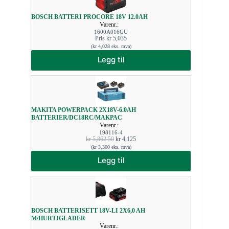
BOSCH BATTERI PROCORE 18V 12.0AH
Varenr.:
1600A016GU
Pris
kr
5,035
(
kr
4,028
eks. mva)
Legg til
MAKITA POWERPACK 2X18V-6.0AH
BATTERIER/DC18RC/MAKPAC
Varenr.:
198116-4
kr
5,862.50
kr
4,125
(
kr
3,300
eks. mva)
Legg til
BOSCH BATTERISETT 18V-LI 2X6,0 AH
M/HURTIGLADER
Varenr.: