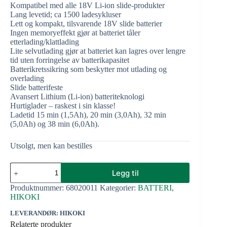
Kompatibel med alle 18V Li-ion slide-produkter
Lang levetid; ca 1500 ladesykluser
Lett og kompakt, tilsvarende 18V slide batterier
Ingen memoryeffekt gjør at batteriet tåler
etterlading/klattlading
Lite selvutlading gjør at batteriet kan lagres over lengre
tid uten forringelse av batterikapasitet
Batterikretssikring som beskytter mot utlading og
overlading
Slide batterifeste
Avansert Lithium (Li-ion) batteriteknologi
Hurtiglader – raskest i sin klasse!
Ladetid 15 min (1,5Ah), 20 min (3,0Ah), 32 min
(5,0Ah) og 38 min (6,0Ah).
Utsolgt, men kan bestilles
Legg til
Produktnummer:
68020011
Kategorier:
BATTERI
,
HIKOKI
LEVERANDØR: HIKOKI
Relaterte produkter