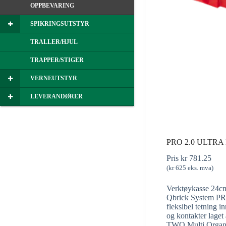
OPPBEVARING
SPIKRINGSUTSTYR
TRALLER/HJUL
TRAPPER/STIGER
VERNEUTSTYR
LEVERANDØRER
PRO 2.0 ULTR
Pris
kr
781.25
(
kr
625
eks. mva)
Verktøykasse 24c
Qbrick System PRO 
fleksibel tetning 
og kontakter laget
TWO Multi Organize