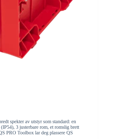
edt spekter av utstyr som standard: en
IP54), 3 justerbare rom, et romslig brett
e i QS PRO Toolbox lar deg plassere QS