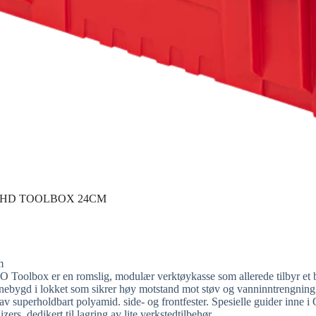
A HD TOOLBOX 24CM
m
Toolbox er en romslig, modulær verktøykasse som allerede tilbyr et br
innebygd i lokket som sikrer høy motstand mot støv og vanninntrengning (
 av superholdbart polyamid. side- og frontfester. Spesielle guider inn
rs, dedikert til lagring av lite verkstedtilbehør