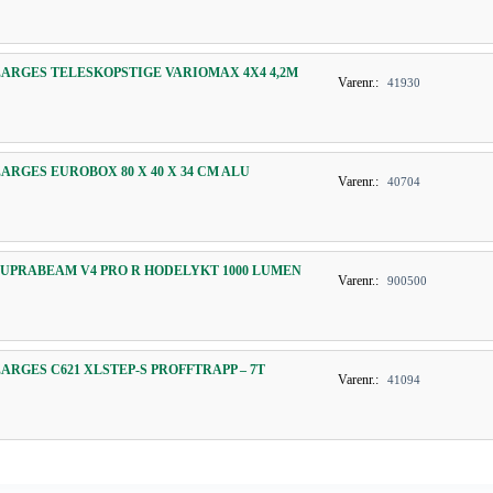
ZARGES TELESKOPSTIGE VARIOMAX 4X4 4,2M
Varenr.:
41930
ZARGES EUROBOX 80 X 40 X 34 CM ALU
Varenr.:
40704
SUPRABEAM V4 PRO R HODELYKT 1000 LUMEN
Varenr.:
900500
ZARGES C621 XLSTEP-S PROFFTRAPP – 7T
Varenr.:
41094