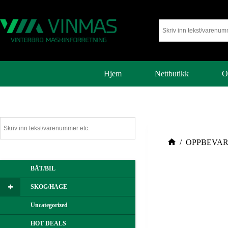
Hjem
Nettbutikk
O
/
OPPBEVAR
BÅT/BIL
SKOG/HAGE
Uncategorized
HOT DEALS