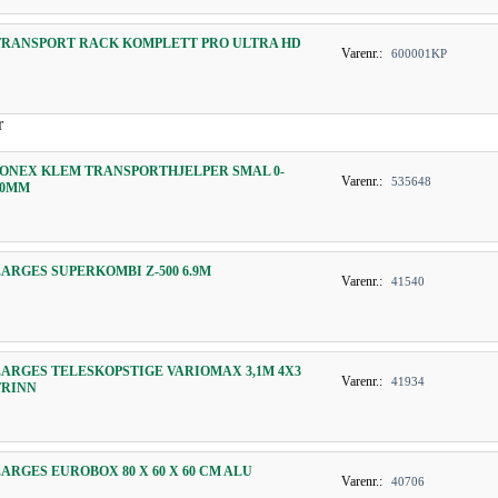
TRANSPORT RACK KOMPLETT PRO ULTRA HD
Varenr.:
600001KP
r
JONEX KLEM TRANSPORTHJELPER SMAL 0-
Varenr.:
535648
70MM
ZARGES SUPERKOMBI Z-500 6.9M
Varenr.:
41540
ZARGES TELESKOPSTIGE VARIOMAX 3,1M 4X3
Varenr.:
41934
TRINN
ZARGES EUROBOX 80 X 60 X 60 CM ALU
Varenr.:
40706