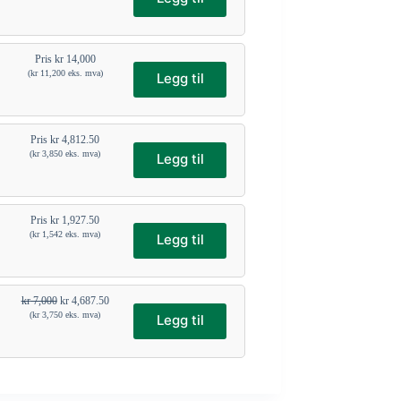
Pris
kr
14,000
(
kr
11,200
eks. mva)
Legg til
Pris
kr
4,812.50
(
kr
3,850
eks. mva)
Legg til
Pris
kr
1,927.50
(
kr
1,542
eks. mva)
Legg til
kr
7,000
kr
4,687.50
(
kr
3,750
eks. mva)
Legg til