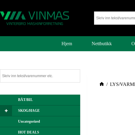
Hjem
Nettbutikk
O
/
LYS/VARM
BÅT/BIL
SKOG/HAGE
Uncategorized
HOT DEALS