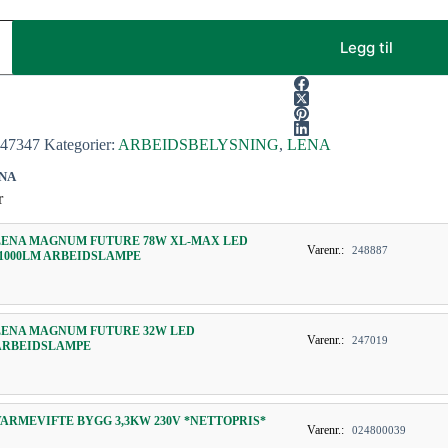
Legg til
247347
Kategorier:
ARBEIDSBELYSNING
,
LENA
NA
r
LENA MAGNUM FUTURE 78W XL-MAX LED
Varenr.:
248887
11000LM ARBEIDSLAMPE
LENA MAGNUM FUTURE 32W LED
Varenr.:
247019
ARBEIDSLAMPE
VARMEVIFTE BYGG 3,3KW 230V *NETTOPRIS*
Varenr.:
024800039