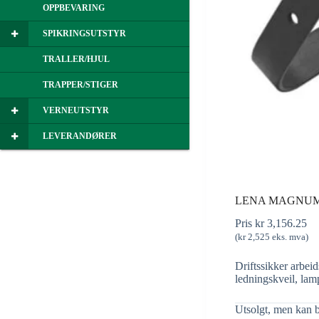
OPPBEVARING
SPIKRINGSUTSTYR
TRALLER/HJUL
TRAPPER/STIGER
VERNEUTSTYR
LEVERANDØRER
LENA MAGNUM
Pris
kr
3,156.25
(
kr
2,525
eks. mva)
Driftssikker arbe
ledningskveil, lam
Utsolgt, men kan b