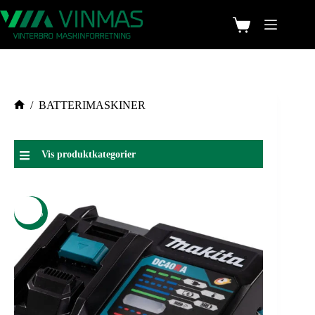
/
BATTERIMASKINER
Vis produktkategorier
-30%