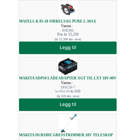
MAFELL K 85-18 SIRKELSAG PURE L-MAX
Varenr.:
91E302
Pris
kr
15,250
(
kr
12,200
eks. mva)
Legg til
MAKITA ADP10 LADEADAPTER XGT TIL LXT 18V/40V
Varenr.:
191C10-7
kr
862.50
kr
650
(
kr
520
eks. mva)
Legg til
MAKITA DUR189Z GRESSTRIMMER 18V TELESKOP
Varenr.: