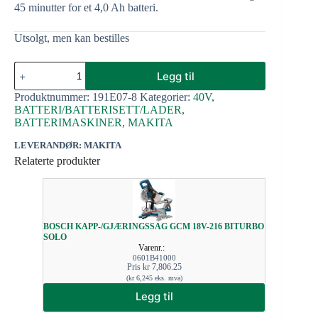
45 minutter for et 4,0 Ah batteri.
Utsolgt, men kan bestilles
Legg til
Produktnummer:
191E07-8
Kategorier:
40V
,
BATTERI/BATTERISETT/LADER
,
BATTERIMASKINER
,
MAKITA
LEVERANDØR: MAKITA
Relaterte produkter
BOSCH KAPP-/GJÆRINGSSAG GCM 18V-216 BITURBO
SOLO
Varenr.:
0601B41000
Pris
kr
7,806.25
(
kr
6,245
eks. mva)
Legg til