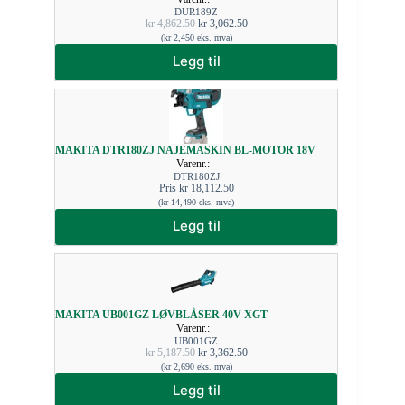
DUR189Z
kr
4,862.50
kr
3,062.50
(
kr
2,450
eks. mva)
Legg til
MAKITA DTR180ZJ NAJEMASKIN BL-MOTOR 18V
Varenr.:
DTR180ZJ
Pris
kr
18,112.50
(
kr
14,490
eks. mva)
Legg til
MAKITA UB001GZ LØVBLÅSER 40V XGT
Varenr.:
UB001GZ
kr
5,187.50
kr
3,362.50
(
kr
2,690
eks. mva)
Legg til