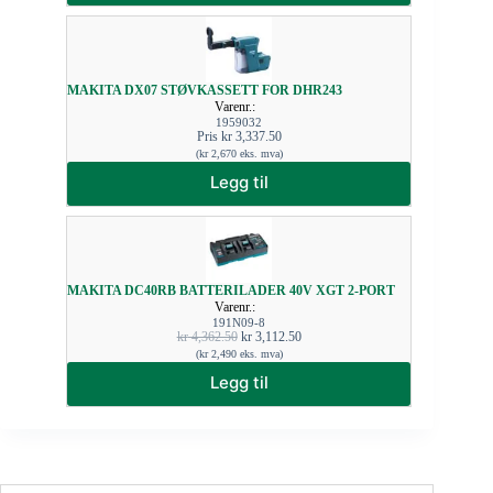
MAKITA DX07 STØVKASSETT FOR DHR243
Varenr.:
1959032
Pris
kr
3,337.50
(
kr
2,670
eks. mva)
Legg til
MAKITA DC40RB BATTERILADER 40V XGT 2-PORT
Varenr.:
191N09-8
kr
4,362.50
kr
3,112.50
(
kr
2,490
eks. mva)
Legg til