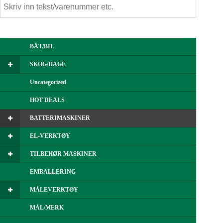
BÅT/BIL
SKOG/HAGE
Uncategorized
HOT DEALS
BATTERIMASKINER
EL-VERKTØY
TILBEHØR MASKINER
EMBALLERING
MÅLEVERKTØY
MÅL/MERK