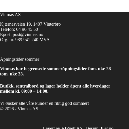
Vinmas AS
Kjærnesveien 19, 1407 Vinterbro
Telefon:
64 96 45 50
Epost:
post@vinmas.no
Org. nr. 989 941 240 MVA
Åpningstider sommer
Vinmas har begrensede sommeråpningstider fom. uke 28
tom. uke 33.
Butikk, sentralbord og lager holder åpent alle hverdager
mellom kl. 09:00 – 14:00.
Vi ønsker alle våre kunder en riktig god sommer!
© 2026 - Vinmas AS
Levert av VIPnett AS
|
Design: filet.no