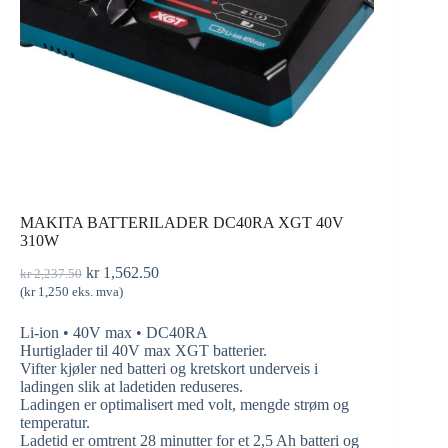
MAKITA BATTERILADER DC40RA XGT 40V
310W
kr
1,562.50
kr
2,237.50
(
kr
1,250
eks. mva)
Li-ion • 40V max • DC40RA
Hurtiglader til 40V max XGT batterier.
Vifter kjøler ned batteri og kretskort underveis i
ladingen slik at ladetiden reduseres.
Ladingen er optimalisert med volt, mengde strøm og
temperatur.
Ladetid er omtrent 28 minutter for et 2,5 Ah batteri og