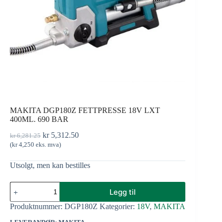
MAKITA DGP180Z FETTPRESSE 18V LXT
400ML. 690 BAR
kr
5,312.50
kr
6,281.25
(
kr
4,250
eks. mva)
Utsolgt, men kan bestilles
Legg til
Produktnummer:
DGP180Z
Kategorier:
18V
,
MAKITA