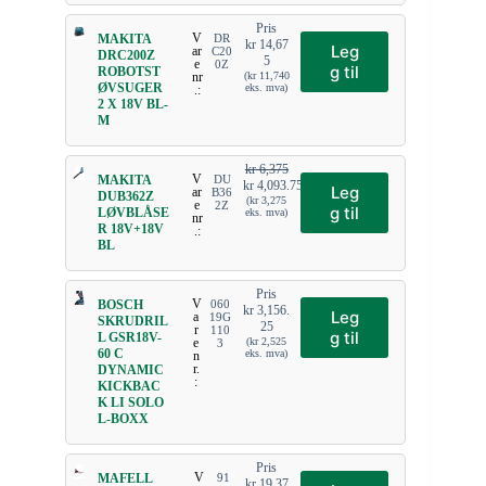
Pris
V
MAKITA
DR
kr
14,67
Leg
ar
C20
DRC200Z
5
e
0Z
g til
ROBOTST
nr
(
kr
11,740
ØVSUGER
eks. mva)
.:
2 X 18V BL-
M
kr
6,375
V
MAKITA
DU
kr
4,093.75
Leg
ar
B36
DUB362Z
(
kr
3,275
e
2Z
g til
LØVBLÅSE
eks. mva)
nr
R 18V+18V
.:
BL
Pris
V
BOSCH
060
kr
3,156.
Leg
a
19G
SKRUDRIL
25
r
110
g til
L GSR18V-
e
(
kr
2,525
3
60 C
eks. mva)
n
r.
DYNAMIC
:
KICKBAC
K LI SOLO
L-BOXX
Pris
V
MAFELL
91
kr
19,37