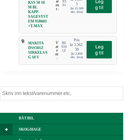
Leg
ar
93
KSS 50 18
5
en
01
g til
M BL
r.:
(
kr
15,500
KAPP-
eks. mva)
SAGESYST
EM 91B601
+T-MAX
Pris
V
MAKITA
BS
kr
3,562.
Leg
ar
S50
DSS501Z
50
e
1Z
g til
SIRKELSA
nr
(
kr
2,850
G 18 V
eks. mva)
.:
BÅT/BIL
SKOG/HAGE