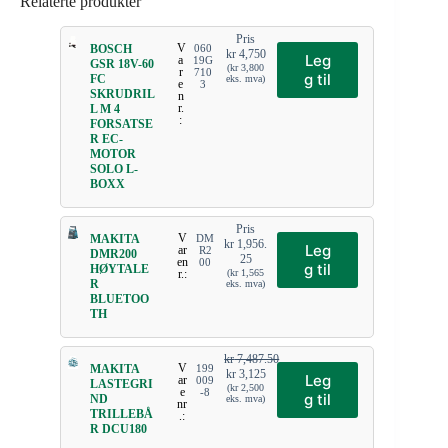
Relaterte produkter
Pris
V
BOSCH
060
kr
4,750
Leg
a
19G
GSR 18V-60
(
kr
3,800
r
710
g til
FC
eks. mva)
e
3
SKRUDRIL
n
r.
L M 4
:
FORSATSE
R EC-
MOTOR
SOLO L-
BOXX
Pris
V
MAKITA
DM
kr
1,956.
Leg
ar
R2
DMR200
25
en
00
g til
HØYTALE
r.:
(
kr
1,565
R
eks. mva)
BLUETOO
TH
kr
7,487.50
V
MAKITA
199
kr
3,125
Leg
ar
009
LASTEGRI
(
kr
2,500
e
-8
g til
ND
eks. mva)
nr
TRILLEBÅ
.:
R DCU180