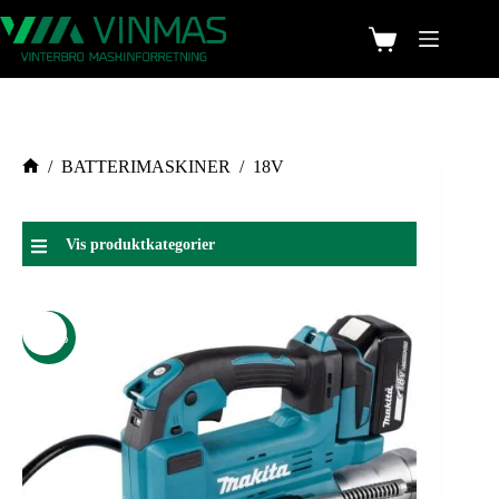
/
BATTERIMASKINER
/
18V
Vis produktkategorier
-15%