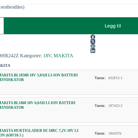
restbestilles)
Legg til
DHR242Z
Kategorier:
18V
,
MAKITA
KITA
MAKITA BL1850B 18V 5,0AH LI-ION BATTERI
Varenr.:
632F15-1
M/INDIKATOR
MAKITA BL1860 18V 6,0AH LI-ION BATTERI
Varenr.:
197423-2
M/INDIKATOR
MAKITA HURTIGLADER DC18RC 7,2V-18V LI
Varenr.:
1943376
ON (630718-5 )