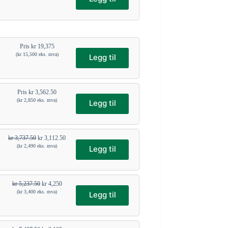
Pris
kr
19,375
(
kr
15,500
eks. mva)
Legg til
Pris
kr
3,562.50
(
kr
2,850
eks. mva)
Legg til
kr
3,737.50
kr
3,112.50
(
kr
2,490
eks. mva)
Legg til
kr
5,237.50
kr
4,250
(
kr
3,400
eks. mva)
Legg til