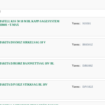
r
MAFELL KSS 50 18 M BL KAPP-SAGESYSTEM
Varenr.:
919301
91B601 +T-MAX
MAKITA DSS501Z SIRKELSAG 18 V
Varenr.:
BSS501Z
MAKITA DJR188Z BAJONETTSAG 18V BL
Varenr.:
DJR188Z
MAKITA DJV182Z STIKKSAG BL 18V
Varenr.:
DJV182Z