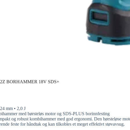
2Z BORHAMMER 18V SDS+
24 mm • 2,0 J
bihammer med børsteløs motor og SDS-PLUS borinnfesting
akt og robust kombihammer med god ergonomi. Den børsteløse motoren
ende feste for håndtak og kan tilkobles et meget effektivt støvavsug.