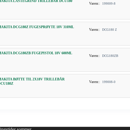
MAKITA LASTEGRIND TRILLEBÅR DCU180
Varenr.:
199009-8
MAKITA DCG180Z FUGESPRØYTE 18V 310ML
Varenr.:
DCG180 Z
MAKITA DCG180ZB FUGEPISTOL 18V 600ML
Varenr.:
DCG180ZB
MAKITA BØTTE TIL 2X18V TRILLEBÅR
Varenr.:
199008-0
DCU180Z
ingstider sommer