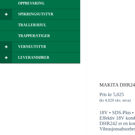
OPPBEVARING
SPIKRINGSUTSTYR
TRALLER/HJUL
TRAPPER/STIGER
VERNEUTSTYR
LEVERANDØRER
MAKITA DHR24
Pris
kr
5,025
(
kr
4,020
eks. mva)
18V • SDS-Plus • 
Effektiv 18V kom
DHR242 er en komp
Vibrasjonsabsorber