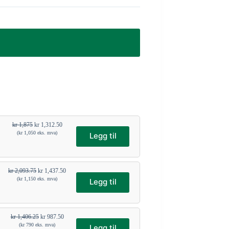
kr
1,875
kr
1,312.50
(
kr
1,050
eks. mva)
Legg til
kr
2,093.75
kr
1,437.50
(
kr
1,150
eks. mva)
Legg til
kr
1,406.25
kr
987.50
(
kr
790
eks. mva)
Legg til