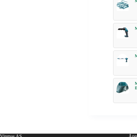
Vinmas AS
Åpn