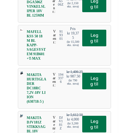
Leg
ar
A5
DGA506Z
(
kr
2,150
e
06Z
g til
VINKELSL
eks. mva)
n
IPER 18V
r.:
BL 125MM
Pris
V
MAFELL
91
kr
19,37
Leg
ar
93
KSS 50 18
5
en
01
g til
M BL
r.:
(
kr
15,500
KAPP-
eks. mva)
SAGESYST
EM 91B601
+T-MAX
kr
1,406.25
V
MAKITA
194
kr
987.50
Leg
ar
337
HURTIGLA
(
kr
790
en
6
g til
DER
eks. mva)
r.:
DC18RC
7,2V-18V LI
ION
(630718-5 )
kr
5,612.50
V
MAKITA
DJ
kr
4,000
Leg
ar
V1
DJV181Z
(
kr
3,200
e
81
g til
STIKKSAG
eks. mva)
nr
Z
BL 18V
.: