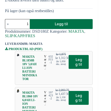
Z-modell leveres uten batteri og lader.
På lager (kan også restbestilles)
Legg til
Produktnummer:
DSD180Z
Kategorier:
MAKITA
,
SLIP/KAPP/FRES
LEVERANDØR: MAKITA
PRODUKTBLAD (PDF)
kr
1,875
V
MAKITA
632
kr
1,312.50
Leg
ar
F15
BL1850B
(
kr
1,050
e
-1
g til
18V 5,0AH
eks. mva)
nr
LI-ION
.:
BATTERI
M/INDIKA
TOR
kr
2,093.75
V
MAKITA
197
kr
1,437.50
Leg
ar
423
BL1860 18V
(
kr
1,150
e
-2
g til
6,0AH LI-
eks. mva)
nr
ION
.:
BATTERI