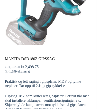
MAKITA DSD180Z GIPSSAG
kr
2,498.75
kr
3,612.50
(
kr
1,999
eks. mva)
Praktisk og lett saging i gipsplater, MDF og tynne
treplater. Tar opp til 2-lags gipstykkelse.
Gipssag 18V som kutter lett gipsplater. Perfekt når man
skal installere taklamper, ventilasjonsåpninger etc.
Skjæredybde kan justeres mot tykkelse på gipsplaten.