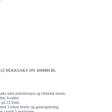
1Z HEKKSAKS 18V 600MM BL
0
saks med antivibrasjon og elektrisk brems.
øy kvalitet.
e på 23,5mm.
 med 3-trinns bryter og gassregulering.
 i totalt 5 posisjoner.