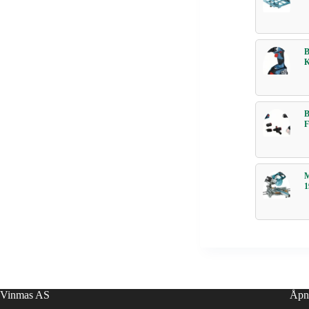
Vinmas AS
Åpn