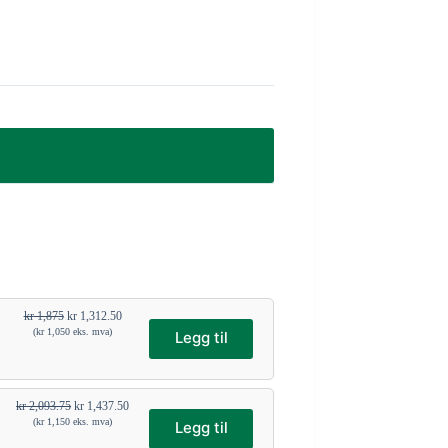
kr
1,875
kr
1,312.50
(
kr
1,050
eks. mva)
Legg til
kr
2,093.75
kr
1,437.50
(
kr
1,150
eks. mva)
Legg til