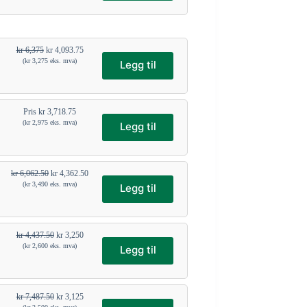
kr
6,375
kr
4,093.75
(
kr
3,275
eks. mva)
Legg til
Pris
kr
3,718.75
(
kr
2,975
eks. mva)
Legg til
kr
6,062.50
kr
4,362.50
(
kr
3,490
eks. mva)
Legg til
kr
4,437.50
kr
3,250
(
kr
2,600
eks. mva)
Legg til
kr
7,487.50
kr
3,125