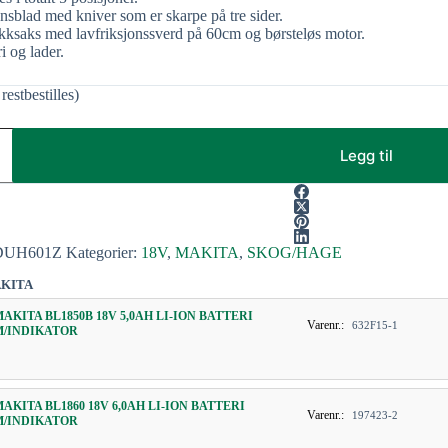
onsblad med kniver som er skarpe på tre sider.
ekksaks med lavfriksjonssverd på 60cm og børsteløs motor.
i og lader.
restbestilles)
Legg til
DUH601Z
Kategorier:
18V
,
MAKITA
,
SKOG/HAGE
KITA
MAKITA BL1850B 18V 5,0AH LI-ION BATTERI
Varenr.:
632F15-1
M/INDIKATOR
MAKITA BL1860 18V 6,0AH LI-ION BATTERI
Varenr.:
197423-2
M/INDIKATOR