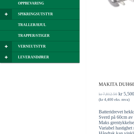
OPPBEVARING
SPIKRINGSUTSTYR
TRALLER/HJUL
TRAPPER/STIGER
VERNEUTSTYR
LEVERANDØRER
MAKITA DUH60
kr
5,50
kr
7,812.50
(
kr
4,400
eks. mva)
Batteridrevet hekk
Sverd på 60cm av h
Maks grentykkels
Variabel hastighet
Håndtak kan vinkles