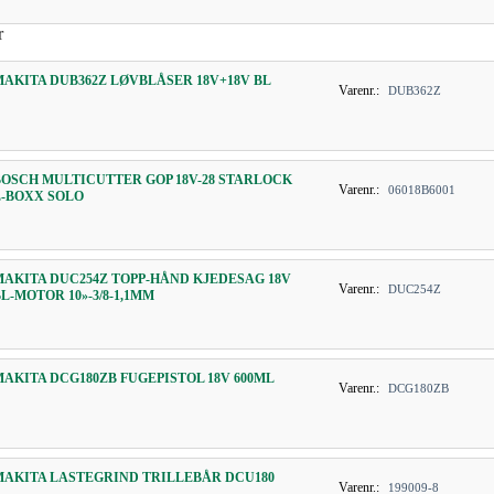
r
MAKITA DUB362Z LØVBLÅSER 18V+18V BL
Varenr.:
DUB362Z
BOSCH MULTICUTTER GOP 18V-28 STARLOCK
Varenr.:
06018B6001
L-BOXX SOLO
MAKITA DUC254Z TOPP-HÅND KJEDESAG 18V
Varenr.:
DUC254Z
BL-MOTOR 10»-3/8-1,1MM
MAKITA DCG180ZB FUGEPISTOL 18V 600ML
Varenr.:
DCG180ZB
MAKITA LASTEGRIND TRILLEBÅR DCU180
Varenr.:
199009-8