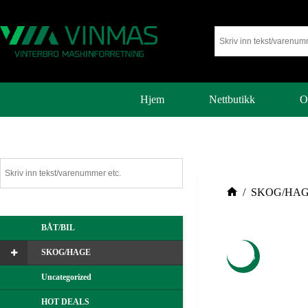
Handlekurven
din er tom.
Hjem
Nettbutikk
O
Tilbake
til
butikken
/
SKOG/HA
BÅT/BIL
SKOG/HAGE
-30%
Uncategorized
HOT DEALS