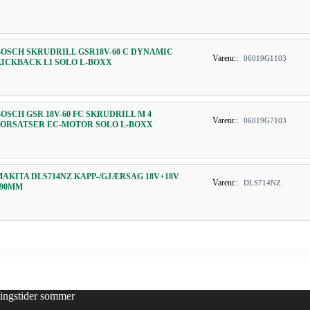
BOSCH SKRUDRILL GSR18V-60 C DYNAMIC
Varenr.:
06019G1103
KICKBACK LI SOLO L-BOXX
BOSCH GSR 18V-60 FC SKRUDRILL M 4
Varenr.:
06019G7103
FORSATSER EC-MOTOR SOLO L-BOXX
MAKITA DLS714NZ KAPP-/GJÆRSAG 18V+18V
Varenr.:
DLS714NZ
190MM
ingstider sommer