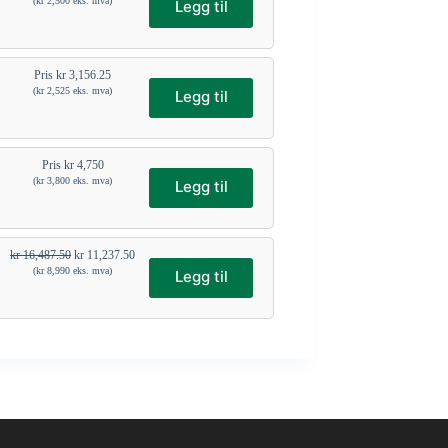
(
kr
2,500
eks. mva)
Legg til
Pris
kr
3,156.25
(
kr
2,525
eks. mva)
Legg til
Pris
kr
4,750
(
kr
3,800
eks. mva)
Legg til
kr
16,487.50
kr
11,237.50
(
kr
8,990
eks. mva)
Legg til