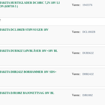
MAKITA HURTIGLADER DC18RC 7,2V-18V LI
Varenr.:
1943376
ON (630718-5 )
r
MAKITA DCL180ZB STØVSUGER 18V
Varenr.:
DCL180ZB
MAKITA DUB362Z LØVBLÅSER 18V+18V BL
Varenr.:
DUB362Z
MAKITA DHR242Z BORHAMMER 18V SDS+
Varenr.:
DHR242Z
MAKITA DJR188Z BAJONETTSAG 18V BL
Varenr.:
DJR188Z