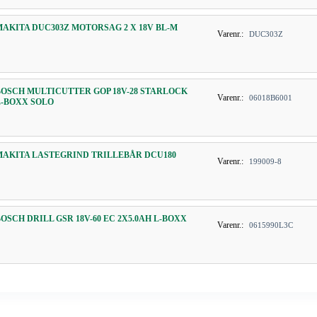
MAKITA DUC303Z MOTORSAG 2 X 18V BL-M
Varenr.:
DUC303Z
BOSCH MULTICUTTER GOP 18V-28 STARLOCK
Varenr.:
06018B6001
L-BOXX SOLO
MAKITA LASTEGRIND TRILLEBÅR DCU180
Varenr.:
199009-8
BOSCH DRILL GSR 18V-60 EC 2X5.0AH L-BOXX
Varenr.:
0615990L3C