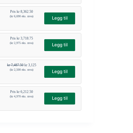
Pris
kr
8,362.50
(
kr
6,690
eks. mva)
Legg til
Pris
kr
3,718.75
(
kr
2,975
eks. mva)
Legg til
kr
7,487.50
kr
3,125
(
kr
2,500
eks. mva)
Legg til
Pris
kr
6,212.50
(
kr
4,970
eks. mva)
Legg til