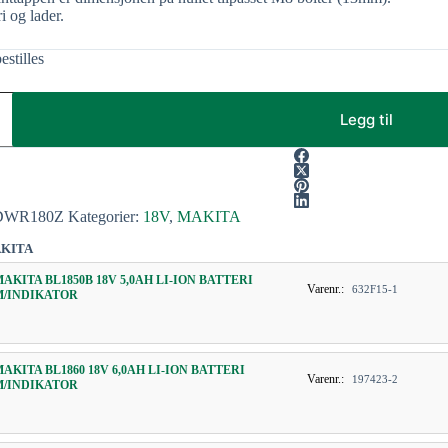
i og lader.
estilles
Legg til
DWR180Z
Kategorier:
18V
,
MAKITA
KITA
MAKITA BL1850B 18V 5,0AH LI-ION BATTERI
Varenr.:
632F15-1
M/INDIKATOR
MAKITA BL1860 18V 6,0AH LI-ION BATTERI
Varenr.:
197423-2
M/INDIKATOR