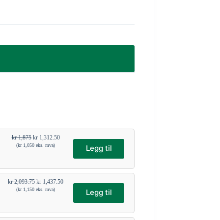
kr
1,875
kr
1,312.50
(
kr
1,050
eks. mva)
Legg til
kr
2,093.75
kr
1,437.50
(
kr
1,150
eks. mva)
Legg til