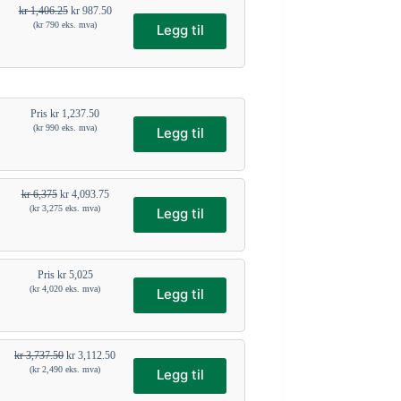
kr
1,406.25
kr
987.50
(
kr
790
eks. mva)
Legg til
Pris
kr
1,237.50
(
kr
990
eks. mva)
Legg til
kr
6,375
kr
4,093.75
(
kr
3,275
eks. mva)
Legg til
Pris
kr
5,025
(
kr
4,020
eks. mva)
Legg til
kr
3,737.50
kr
3,112.50
(
kr
2,490
eks. mva)
Legg til