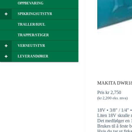
OPPBEVARING
SPIKRINGSUTSTYR
TRALLER/HJUL
TRAPPER/STIGER
VERNEUTSTYR
LEVERANDØRER
MAKITA DWR18
Pris
kr
2,750
(
kr
2,200
eks. mva)
18V • 3/8″ / 1/4″
Liten 18V skralle
Det medfølger en 1/
Brukes til å fest
Hvis du tar ut fir