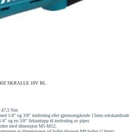
0Z SKRALLE 18V BL
 • 47,5 Nm
 med 1/4″ og 3/8″ innfesting eller gjennomgående 13mm sekskanthode
4″ og en 3/8″ firkanttapp til innfesting av piper.
e bolter med dimensjon M5-M12.
kanttappen er dimensjonen på hullet tilpasset M8 bolter (13mm).