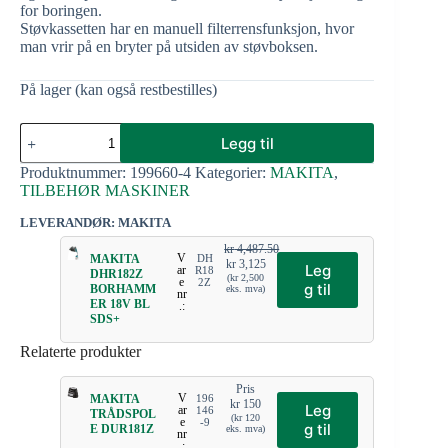
for boringen.
Støvkassetten har en manuell filterrensfunksjon, hvor
man vrir på en bryter på utsiden av støvboksen.
På lager (kan også restbestilles)
Legg til
Produktnummer:
199660-4
Kategorier:
MAKITA
,
TILBEHØR MASKINER
LEVERANDØR: MAKITA
kr
4,487.50
V
MAKITA
DH
kr
3,125
Leg
ar
R18
DHR182Z
(
kr
2,500
e
2Z
g til
BORHAMM
eks. mva)
nr
ER 18V BL
.:
SDS+
Relaterte produkter
Pris
V
MAKITA
196
kr
150
Leg
ar
146
TRÅDSPOL
(
kr
120
e
-9
g til
E DUR181Z
eks. mva)
nr
.: