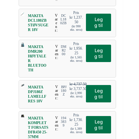
Pris
V
MAKITA
DC
kr
1,237.
Leg
ar
L18
DCL180ZB
50
e
0ZB
g til
STØVSUGE
n
(
kr
990
R 18V
eks. mva)
r.:
Pris
V
MAKITA
DM
kr
1,956.
Leg
ar
R2
DMR200
25
en
00
g til
HØYTALE
r.:
(
kr
1,565
R
eks. mva)
BLUETOO
TH
kr
4,737.50
V
MAKITA
BPJ
kr
3,737.50
Leg
ar
180
DPJ180Z
(
kr
2,990
en
Z
g til
LAMELLF
eks. mva)
r.:
RES 18V
Pris
V
MAKITA
194
kr
1,736.
Leg
ar
383
KOMPLET
25
en
9
g til
T FORSATS
r.:
(
kr
1,389
DFR450 25-
eks. mva)
57MM