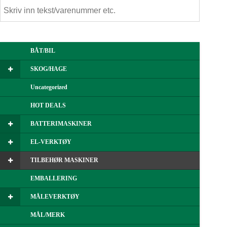
BÅT/BIL
SKOG/HAGE
Uncategorized
HOT DEALS
BATTERIMASKINER
EL-VERKTØY
TILBEHØR MASKINER
EMBALLERING
MÅLEVERKTØY
MÅL/MERK