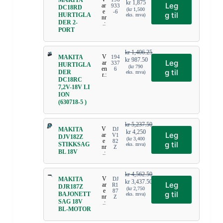
MAKITA
kr
1,875
Leg
ar
933
DC18RD
(
kr
1,500
e
-6
g til
HURTIGLA
eks. mva)
nr
DER 2-
.:
PORT
kr
1,406.25
V
MAKITA
194
kr
987.50
Leg
ar
337
HURTIGLA
(
kr
790
en
6
g til
DER
eks. mva)
r.:
DC18RC
7,2V-18V LI
ION
(630718-5 )
kr
5,237.50
V
MAKITA
DJ
kr
4,250
Leg
ar
V1
DJV182Z
(
kr
3,400
e
82
g til
STIKKSAG
eks. mva)
nr
Z
BL 18V
.:
kr
4,562.50
V
MAKITA
DJ
kr
3,437.50
Leg
ar
R1
DJR187Z
(
kr
2,750
e
87
g til
BAJONETT
eks. mva)
nr
Z
SAG 18V
.:
BL-MOTOR