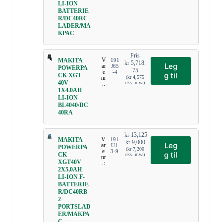
LI-ION
BATTERIE
R/DC40RC
LADER/MA
KPAC
Pris
V
MAKITA
191
kr
5,718.
Leg
ar
J65
POWERPA
75
e
-4
g til
CK XGT
nr
(
kr
4,575
40V
eks. mva)
.:
1X4.0AH
LI-ION
BL4040/DC
40RA
kr
13,125
V
MAKITA
191
kr
9,000
Leg
ar
U1
POWERPA
(
kr
7,200
e
3-9
g til
CK
eks. mva)
nr
XGT40V
.:
2X5,0AH
LI-ION F-
BATTERIE
R/DC40RB
2-
PORTSLAD
ER/MAKPA
C