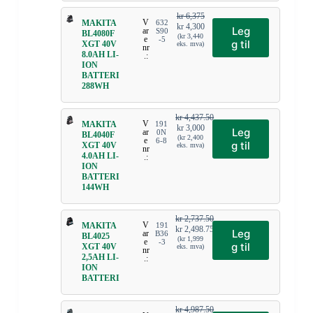
kr
6,375
V
MAKITA
632
kr
4,300
Leg
ar
S90
BL4080F
(
kr
3,440
e
-5
g til
XGT 40V
eks. mva)
nr
8.0AH LI-
.:
ION
BATTERI
288WH
kr
4,437.50
V
MAKITA
191
kr
3,000
Leg
ar
0N
BL4040F
(
kr
2,400
e
6-8
g til
XGT 40V
eks. mva)
nr
4.0AH LI-
.:
ION
BATTERI
144WH
kr
2,737.50
V
MAKITA
191
kr
2,498.75
Leg
ar
B36
BL4025
(
kr
1,999
e
-3
g til
XGT 40V
eks. mva)
nr
2,5AH LI-
.:
ION
BATTERI
kr
4,987.50