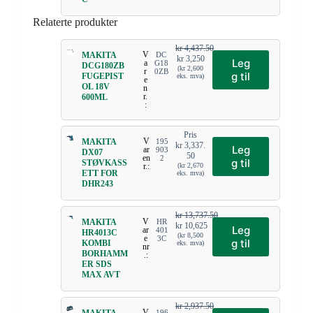
Relaterte produkter
kr
4,437.50
V
MAKITA
DC
kr
3,250
Leg
a
G18
DCG180ZB
(
kr
2,600
r
0ZB
g til
FUGEPIST
eks. mva)
e
OL 18V
n
r.
600ML
:
Pris
V
MAKITA
195
kr
3,337.
Leg
ar
903
DX07
50
en
2
g til
STØVKASS
r.:
(
kr
2,670
ETT FOR
eks. mva)
DHR243
kr
13,737.50
V
MAKITA
HR
kr
10,625
Leg
ar
401
HR4013C
(
kr
8,500
e
3C
g til
KOMBI
eks. mva)
nr
BORHAMM
.:
ER SDS
MAX AVT
kr
2,937.50
V
196