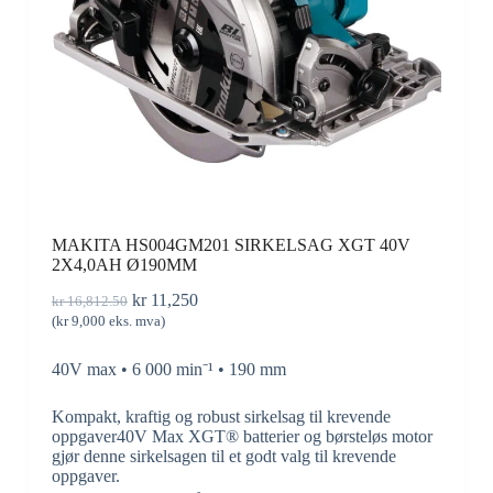
MAKITA HS004GM201 SIRKELSAG XGT 40V
2X4,0AH Ø190MM
kr
11,250
kr
16,812.50
(
kr
9,000
eks. mva)
40V max • 6 000 min⁻¹ • 190 mm
Kompakt, kraftig og robust sirkelsag til krevende
oppgaver40V Max XGT® batterier og børsteløs motor
gjør denne sirkelsagen til et godt valg til krevende
oppgaver.