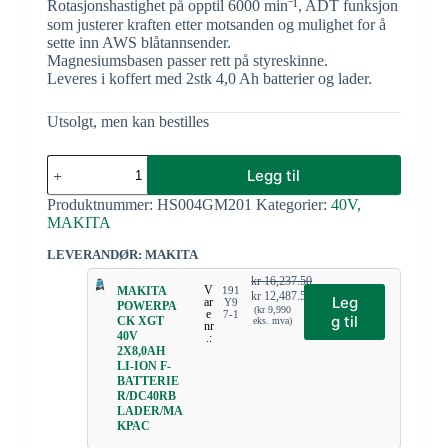
Rotasjonshastighet på opptil 6000 min⁻¹, ADT funksjon
som justerer kraften etter motsanden og mulighet for å
sette inn AWS blåtannsender.
Magnesiumsbasen passer rett på styreskinne.
Leveres i koffert med 2stk 4,0 Ah batterier og lader.
Utsolgt, men kan bestilles
Legg til
Produktnummer:
HS004GM201
Kategorier:
40V
,
MAKITA
LEVERANDØR: MAKITA
kr
16,237.50
V
MAKITA
191
kr
12,487.50
Leg
ar
Y9
POWERPA
(
kr
9,990
e
7-1
g til
CK XGT
eks. mva)
nr
40V
.:
2X8,0AH
LI-ION F-
BATTERIE
R/DC40RB
LADER/MA
KPAC