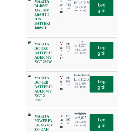
V
MAKITA
632
kr
3,312.50
Leg
ar
R45
BL4050F
(
kr
2,650
e
-4
g til
XGT 40V
eks. mva)
nr
5,0AH LI-
.:
ION
BATTERI
180WH
Pris
V
MAKITA
191
kr
1,375
Leg
ar
M9
DC40RC
(
kr
1,100
e
0-3
g til
BATTERIL
eks. mva)
n
ADER 40V
r.:
XGT 200W
kr
4,362.50
V
MAKITA
191
kr
3,112.50
Leg
ar
N0
DC40RB
(
kr
2,490
e
9-8
g til
BATTERIL
eks. mva)
nr
ADER 40V
.:
XGT 2-
PORT
kr
8,500
V
MAKITA
191
kr
6,625
Leg
ar
J97
POWERPA
(
kr
5,300
e
-1
g til
CK XG 40V
eks. mva)
nr
2X4,0AH
.: