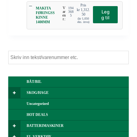
Pris
V
MAKITA
194
kr
1,312.
Leg
ar
368
FØRINGSS
50
en
5
g til
KINNE
r.:
(
kr
1,050
1400MM
eks. mva)
BÅT/BIL
SKOG/HAGE
Uncategorized
HOT DEALS
BATTERIMASKINER
EL-VERKTØY