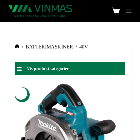
/
BATTERIMASKINER
/
40V
Vis produktkategorier
-33%