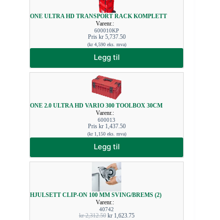
ONE ULTRA HD TRANSPORT RACK KOMPLETT
Varenr.:
600010KP
Pris
kr
5,737.50
(
kr
4,590
eks. mva)
Legg til
ONE 2.0 ULTRA HD VARIO 300 TOOLBOX 30CM
Varenr.:
600013
Pris
kr
1,437.50
(
kr
1,150
eks. mva)
Legg til
HJULSETT CLIP-ON 100 MM SVING/BREMS (2)
Varenr.:
40742
kr
2,312.50
kr
1,623.75