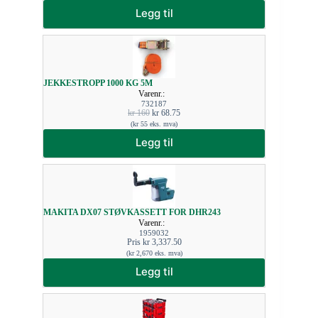
Legg til
JEKKESTROPP 1000 KG 5M
Varenr.:
732187
kr
160
kr
68.75
(
kr
55
eks. mva)
Legg til
MAKITA DX07 STØVKASSETT FOR DHR243
Varenr.:
1959032
Pris
kr
3,337.50
(
kr
2,670
eks. mva)
Legg til