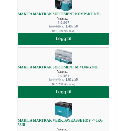
MAKITA MAKTRAK SORTIMENT KOMPAKT 8.5L
Varenr.:
P-91067
kr
3,125
kr
1,487.50
(
kr
1,190
eks. mva)
Legg til
MAKITA MAKTRAK SORTIMENT M <3.0KG 8.0L
Varenr.:
P-91051
kr
3,375
kr
1,612.50
(
kr
1,290
eks. mva)
Legg til
MAKITA MAKTRAK VERKTØYKASSE HØY <45KG
58.5L
Varenr.: