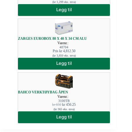
(
kr
1,299
eks. mva)
Legg til
ZARGES EUROBOX 80 X 40 X 34 CM ALU
Varenr.:
40704
Pris
kr
4,812.50
(
kr
3,850
eks. mva)
Legg til
BAHCO VERKTØYBAG ÅPEN
Varenr.:
3100TB
kr
650
kr
456.25
(
kr
365
eks. mva)
Legg til