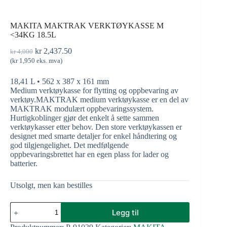
MAKITA MAKTRAK VERKTØYKASSE M
<34KG 18.5L
kr
2,437.50
kr
4,000
(
kr
1,950
eks. mva)
18,41 L • 562 x 387 x 161 mm
Medium verktøykasse for flytting og oppbevaring av
verktøy.MAKTRAK medium verktøykasse er en del av
MAKTRAK modulært oppbevaringssystem.
Hurtigkoblinger gjør det enkelt å sette sammen
verktøykasser etter behov. Den store verktøykassen er
designet med smarte detaljer for enkel håndtering og
god tilgjengelighet. Det medfølgende
oppbevaringsbrettet har en egen plass for lader og
batterier.
Utsolgt, men kan bestilles
Legg til