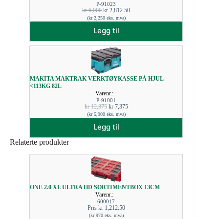
P-91023
kr
6,000
kr
2,812.50
(
kr
2,250
eks. mva)
Legg til
MAKITA MAKTRAK VERKTØYKASSE PÅ HJUL
<113KG 82L
Varenr.:
P-91001
kr
12,375
kr
7,375
(
kr
5,900
eks. mva)
Legg til
Relaterte produkter
ONE 2.0 XL ULTRA HD SORTIMENTBOX 13CM
Varenr.:
600017
Pris
kr
1,212.50
(
kr
970
eks. mva)