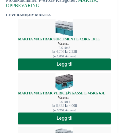
Produktnummer:
P-91039
Kategorier:
MAKITA
,
OPPBEVARING
LEVERANDØR: MAKITA
MAKITA MAKTRAK SORTIMENT L <23KG 18.5L
Varenr.:
P-91045
kr
4,750
kr
2,250
(
kr
1,800
eks. mva)
Legg til
MAKITA MAKTRAK VERKTØYKASSE L <45KG 63L
Varenr.:
P-91017
kr
8,375
kr
4,000
(
kr
3,200
eks. mva)
Legg til