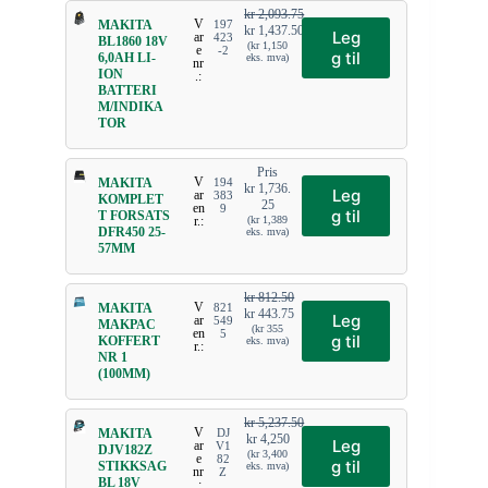
kr
2,093.75
V
MAKITA
197
kr
1,437.50
Leg
ar
423
BL1860 18V
(
kr
1,150
e
-2
g til
6,0AH LI-
eks. mva)
nr
ION
.:
BATTERI
M/INDIKA
TOR
Pris
V
MAKITA
194
kr
1,736.
Leg
ar
383
KOMPLET
25
en
9
g til
T FORSATS
r.:
(
kr
1,389
DFR450 25-
eks. mva)
57MM
kr
812.50
V
MAKITA
821
kr
443.75
Leg
ar
549
MAKPAC
(
kr
355
en
5
g til
KOFFERT
eks. mva)
r.:
NR 1
(100MM)
kr
5,237.50
V
MAKITA
DJ
kr
4,250
Leg
ar
V1
DJV182Z
(
kr
3,400
e
82
g til
STIKKSAG
eks. mva)
nr
Z
BL 18V
.: