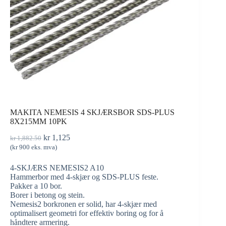
MAKITA NEMESIS 4 SKJÆRSBOR SDS-PLUS
8X215MM 10PK
kr
1,125
kr
1,882.50
(
kr
900
eks. mva)
4-SKJÆRS NEMESIS2 A10
Hammerbor med 4-skjær og SDS-PLUS feste.
Pakker a 10 bor.
Borer i betong og stein.
Nemesis2 borkronen er solid, har 4-skjær med
optimalisert geometri for effektiv boring og for å
håndtere armering.