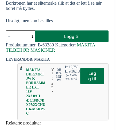
Borkronen har et slitemerke slik at det er lett å se når
boret må byttes.
Utsolgt, men kan bestilles
Legg til
Produktnummer:
B-63389
Kategorier:
MAKITA
,
TILBEHØR MASKINER
LEVERANDØR: MAKITA
kr
12,750
V
MAKITA
DH
kr
9,362.50
Leg
a
R24
DHR243RT
(
kr
7,490
r
3RT
g til
JW K-
eks. mva)
e
JW
BORHAMM
n
r.
ER LXT
:
18V
2X5.0AH
/DC18RC/D
X07/2XCHU
CK/MAKPA
C
Relaterte produkter