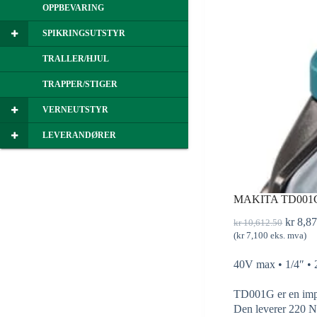
OPPBEVARING
SPIKRINGSUTSTYR
TRALLER/HJUL
TRAPPER/STIGER
VERNEUTSTYR
LEVERANDØRER
MAKITA TD001
kr
8,8
kr
10,612.50
(
kr
7,100
eks. mva)
40V max • 1/4″ • 
TD001G er en imp
Den leverer 220 N