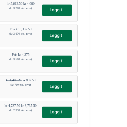
kr
5,612.50
kr
4,000
(
kr
3,200
eks. mva)
Legg til
Pris
kr
3,337.50
(
kr
2,670
eks. mva)
Legg til
Pris
kr
4,375
(
kr
3,500
eks. mva)
Legg til
kr
1,406.25
kr
987.50
(
kr
790
eks. mva)
Legg til
kr
4,737.50
kr
3,737.50
(
kr
2,990
eks. mva)
Legg til