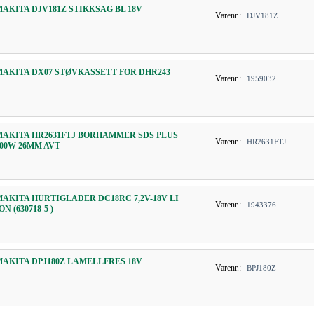
MAKITA DJV181Z STIKKSAG BL 18V
Varenr.:
DJV181Z
MAKITA DX07 STØVKASSETT FOR DHR243
Varenr.:
1959032
MAKITA HR2631FTJ BORHAMMER SDS PLUS
Varenr.:
HR2631FTJ
800W 26MM AVT
MAKITA HURTIGLADER DC18RC 7,2V-18V LI
Varenr.:
1943376
ON (630718-5 )
MAKITA DPJ180Z LAMELLFRES 18V
Varenr.:
BPJ180Z