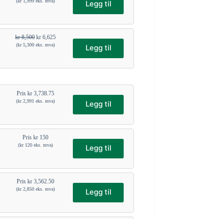
(
kr
1,999
eks. mva)
Legg til
kr
8,500
kr
6,625
(
kr
5,300
eks. mva)
Legg til
Pris
kr
3,738.75
(
kr
2,991
eks. mva)
Legg til
Pris
kr
150
(
kr
120
eks. mva)
Legg til
Pris
kr
3,562.50
(
kr
2,850
eks. mva)
Legg til