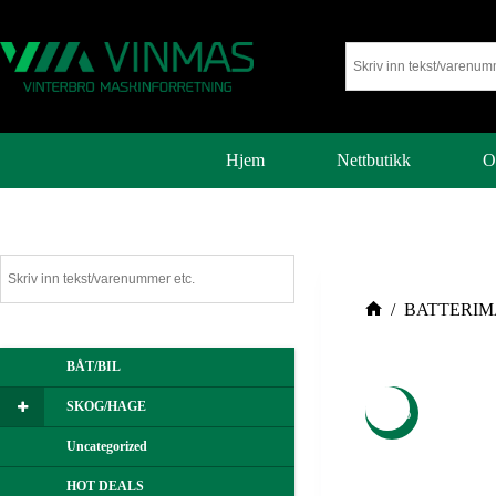
Hjem
Nettbutikk
O
/
BATTERIM
BÅT/BIL
SKOG/HAGE
-16%
Uncategorized
HOT DEALS