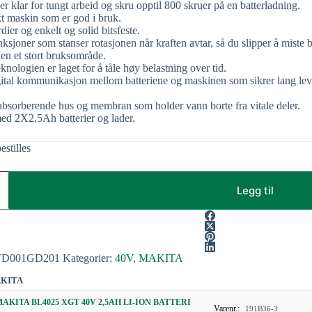
r klar for tungt arbeid og skru opptil 800 skruer på en batterladning.
t maskin som er god i bruk.
ier og enkelt og solid bitsfeste.
nksjoner som stanser rotasjonen når kraften avtar, så du slipper å miste b
 den et stort bruksområde.
logien er laget for å tåle høy belastning over tid.
gital kommunikasjon mellom batteriene og maskinen som sikrer lang leve
tabsorberende hus og membran som holder vann borte fra vitale deler.
med 2X2,5Ah batterier og lader.
estilles
Legg til
TD001GD201
Kategorier:
40V
,
MAKITA
KITA
MAKITA BL4025 XGT 40V 2,5AH LI-ION BATTERI
Varenr.:
191B36-3