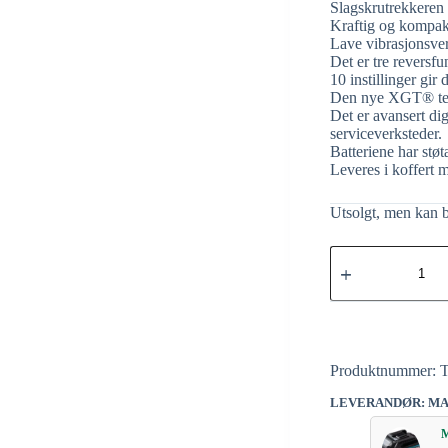
Slagskrutrekkeren e
Kraftig og kompak
Lave vibrasjonsverd
Det er tre reversfu
10 instillinger gir
Den nye XGT® tekno
Det er avansert di
serviceverksteder.
Batteriene har stø
Leveres i koffert 
Utsolgt, men kan b
Produktnummer:
LEVERANDØR: MA