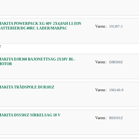
MAKITA POWERPACK XG 40V 2X4,0AH LI-ION
Varenr.:
191J97-1
BATTERIER/DC40RC LADER/MAKPAC
r
MAKITA DJR360 BAJONETTSAG 2X18V BL-
Varenr.:
DJR360Z
MOTOR
MAKITA TRÅDSPOLE DUR181Z
Varenr.:
196146-9
MAKITA DSS501Z SIRKELSAG 18 V
Varenr.:
BSS501Z