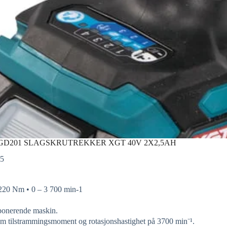
GD201 SLAGSKRUTREKKER XGT 40V 2X2,5AH
75
220 Nm • 0 – 3 700 min-1
onerende maskin.
m tilstrammingsmoment og rotasjonshastighet på 3700 min⁻¹.