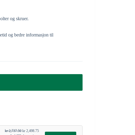
olter og skruer.
tid og bedre informasjon til
kr
2,737.50
kr
2,498.75