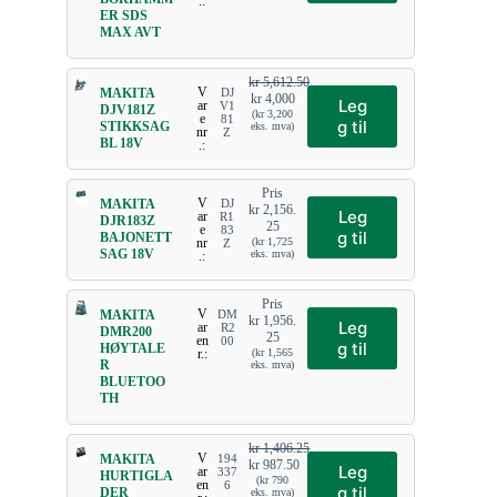
.:
ER SDS
MAX AVT
kr
5,612.50
V
MAKITA
DJ
kr
4,000
Leg
ar
V1
DJV181Z
(
kr
3,200
e
81
g til
STIKKSAG
eks. mva)
nr
Z
BL 18V
.:
Pris
V
MAKITA
DJ
kr
2,156.
Leg
ar
R1
DJR183Z
25
e
83
g til
BAJONETT
nr
(
kr
1,725
Z
SAG 18V
eks. mva)
.:
Pris
V
MAKITA
DM
kr
1,956.
Leg
ar
R2
DMR200
25
en
00
g til
HØYTALE
r.:
(
kr
1,565
R
eks. mva)
BLUETOO
TH
kr
1,406.25
V
MAKITA
194
kr
987.50
Leg
ar
337
HURTIGLA
(
kr
790
en
6
g til
DER
eks. mva)