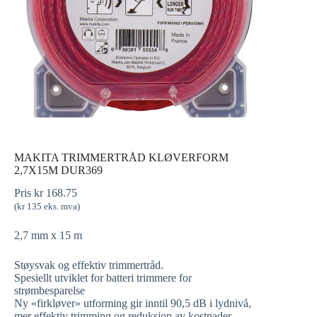
MAKITA TRIMMERTRÅD KLØVERFORM
2,7X15M DUR369
Pris
kr
168.75
(
kr
135
eks. mva)
2,7 mm x 15 m
Støysvak og effektiv trimmertråd.
Spesiellt utviklet for batteri trimmere for
strømbesparelse
Ny «firkløver» utforming gir inntil 90,5 dB i lydnivå,
mer effektiv trimming og reduksjon av kostnader.