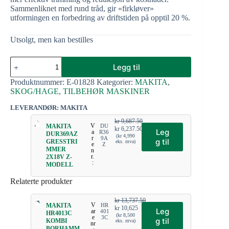
Sammenliknet med rund tråd, gir «firkløver»
utformingen en forbedring av driftstiden på opptil 20 %.
Utsolgt, men kan bestilles
Legg til
Produktnummer:
E-01828
Kategorier:
MAKITA
,
SKOG/HAGE
,
TILBEHØR MASKINER
LEVERANDØR: MAKITA
kr
9,687.50
V
MAKITA
DU
kr
6,237.50
Leg
a
R36
DUR369AZ
(
kr
4,990
r
9A
g til
GRESSTRI
eks. mva)
e
Z
MMER
n
r.
2X18V Z-
:
MODELL
Relaterte produkter
kr
13,737.50
V
MAKITA
HR
kr
10,625
Leg
ar
401
HR4013C
(
kr
8,500
e
3C
g til
KOMBI
eks. mva)
nr
BORHAMM