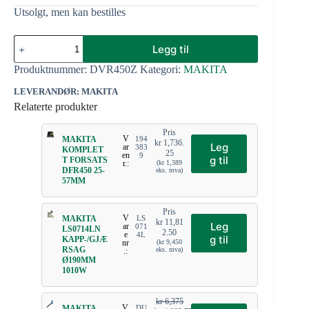
Utsolgt, men kan bestilles
Legg til
Produktnummer:
DVR450Z
Kategori:
MAKITA
LEVERANDØR: MAKITA
Relaterte produkter
Pris
V
MAKITA
194
kr
1,736.
Leg
ar
383
KOMPLET
25
en
9
g til
T FORSATS
r.:
(
kr
1,389
DFR450 25-
eks. mva)
57MM
Pris
V
MAKITA
LS
kr
11,81
Leg
ar
071
LS0714LN
2.50
e
4L
g til
KAPP-/GJÆ
nr
(
kr
9,450
RSAG
eks. mva)
.:
Ø190MM
1010W
kr
6,375
V
MAKITA
DU