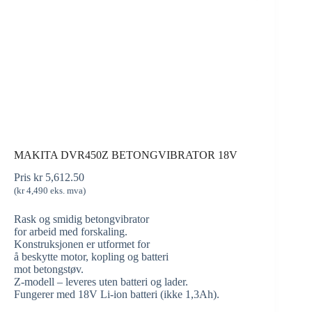
MAKITA DVR450Z BETONGVIBRATOR 18V
Pris
kr
5,612.50
(
kr
4,490
eks. mva)
Rask og smidig betongvibrator
for arbeid med forskaling.
Konstruksjonen er utformet for
å beskytte motor, kopling og batteri
mot betongstøv.
Z-modell – leveres uten batteri og lader.
Fungerer med 18V Li-ion batteri (ikke 1,3Ah).