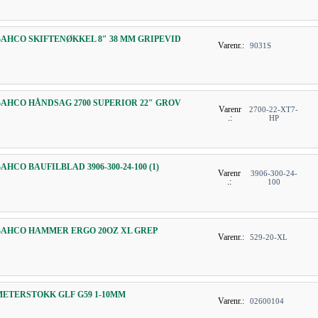
BAHCO SKIFTENØKKEL 8″ 38 MM GRIPEVID
Varenr.:
9031S
BAHCO HÅNDSAG 2700 SUPERIOR 22″ GROV
Varenr
2700-22-XT7-
.:
HP
AHCO BAUFILBLAD 3906-300-24-100 (1)
Varenr
3906-300-24-
.:
100
BAHCO HAMMER ERGO 20OZ XL GREP
Varenr.:
529-20-XL
METERSTOKK GLF G59 1-10MM
Varenr.:
02600104