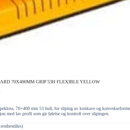
OARD 70X400MM GRIP 53H FLEXIBLE YELLOW
0
opekloss, 70×400 mm 53 hull, for sliping av konkave og konvekseforme
on med lav profil som gir følelse og kontroll over slipingen.
restbestilles)