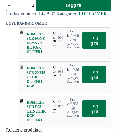
Legg til
Produktnummer:
1427930
Kategorier:
LUFT
,
OMER
LEVERANDØR: OMER
Pris
V
KOMPRES
150
kr
19,06
Leg
ar
068
SOR PONY
2.50
en
5
g til
18/25S 2,5
r.:
(
kr
15,250
HK KGK
eks. mva)
OLJEFRI
Pris
V
KOMPRES
150
kr
19,36
Leg
ar
068
SOR 20/25S
2.50
en
0
g til
2,5 HK
r.:
(
kr
15,490
OLJEFRI
eks. mva)
KGK
Pris
V
KOMPRES
150
kr
9,987.
Leg
ar
045
SOR ECU
50
en
3
g til
6/21S 2,0HK
r.:
(
kr
7,990
KGK
eks. mva)
OLJEFRI
Relaterte produkter