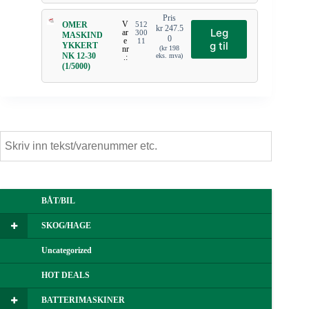
Pris
V
OMER
512
kr
247.5
Leg
ar
300
MASKIND
0
e
11
g til
YKKERT
nr
(
kr
198
NK 12-30
eks. mva)
.:
(1/5000)
BÅT/BIL
SKOG/HAGE
Uncategorized
HOT DEALS
BATTERIMASKINER