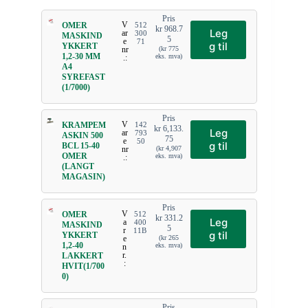
Pris
V
OMER
512
kr
968.7
Leg
ar
300
MASKIND
5
e
71
g til
YKKERT
nr
(
kr
775
1,2-30 MM
eks. mva)
.:
A4
SYREFAST
(1/7000)
Pris
V
KRAMPEM
142
kr
6,133.
Leg
ar
793
ASKIN 500
75
e
50
g til
BCL 15-40
nr
(
kr
4,907
OMER
eks. mva)
.:
(LANGT
MAGASIN)
Pris
V
OMER
512
kr
331.2
Leg
a
400
MASKIND
5
r
11B
g til
YKKERT
e
(
kr
265
1,2-40
eks. mva)
n
r.
LAKKERT
:
HVIT(1/700
0)
Pris