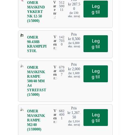
V
OMER
512
kr
287.5
Leg
ar
500
MASKIND
0
e
11
g til
YKKERT
nr
(
kr
230
NK 12-50
eks. mva)
.:
(1/5000)
Pris
V
OMER
142
kr
8,500
Leg
ar
703
90.438B
(
kr
6,800
en
0
g til
KRAMPEPI
eks. mva)
r.:
STOL
Pris
V
OMER
679
kr
2,000
Leg
ar
400
MASKINK
(
kr
1,600
en
7
g til
RAMPE
eks. mva)
r.:
500/40 MM
A4
SYREFAST
(1/5000)
Pris
V
OMER
682
kr
1,267.
Leg
ar
400
MASKINK
50
en
1
g til
RAMPE
r.:
(
kr
1,014
M2/40
eks. mva)
(1/10000)