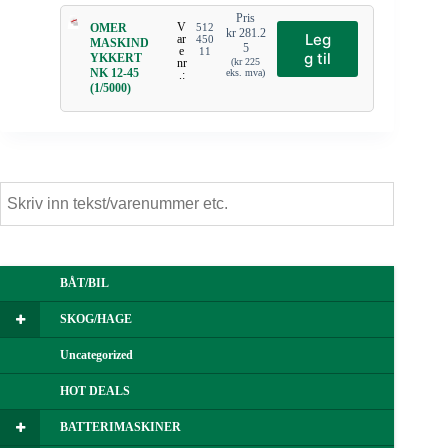
Pris
V
OMER
512
kr
281.2
Leg
ar
450
MASKIND
5
e
11
g til
YKKERT
nr
(
kr
225
NK 12-45
eks. mva)
.:
(1/5000)
BÅT/BIL
SKOG/HAGE
Uncategorized
HOT DEALS
BATTERIMASKINER