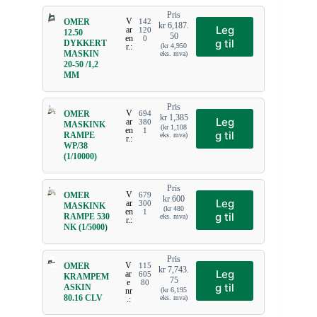
Pris
V
OMER
142
kr
6,187.
Leg
ar
120
12.50
50
en
0
g til
DYKKERT
r.:
(
kr
4,950
MASKIN
eks. mva)
20-50 /1,2
MM
Pris
V
OMER
694
kr
1,385
Leg
ar
380
MASKINK
(
kr
1,108
en
1
g til
RAMPE
eks. mva)
r.:
WP/38
(1/10000)
Pris
V
OMER
679
kr
600
Leg
ar
300
MASKINK
(
kr
480
en
1
g til
RAMPE 530
eks. mva)
r.:
NK (1/5000)
Pris
V
OMER
115
kr
7,743.
Leg
ar
605
KRAMPEM
75
e
80
g til
ASKIN
nr
(
kr
6,195
80.16 CLV
eks. mva)
.: