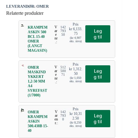
LEVERANDØR: OMER
Relaterte produkter
Pris
V
KRAMPEM
142
kr
6,133.
Leg
ar
793
ASKIN 500
75
e
50
g til
BCL 15-40
nr
(
kr
4,907
OMER
eks. mva)
.:
(LANGT
MAGASIN)
Pris
V
OMER
512
kr
1,312.
Leg
ar
500
MASKIND
50
e
71
g til
YKKERT
nr
(
kr
1,050
1,2-50 MM
eks. mva)
.:
A4
SYREFAST
(1/7000)
Pris
V
OMER
142
kr
10,31
Leg
ar
793
KRAMPEM
2.50
en
0
g til
ASKIN
r.:
(
kr
8,250
500.438B 15-
eks. mva)
40