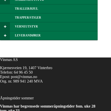
TRALLER/HJUL
TRAPPER/STIGER
VERNEUTSTYR
LEVERANDØRER
Vinmas AS
Kjærnesveien 19, 1407 Vinterbro
Telefon:
64 96 45 50
Epost:
post@vinmas.no
Org. nr. 989 941 240 MVA
Åpningstider sommer
Vinmas har begrensede sommeråpningstider fom. uke 28
tom. uke 33.