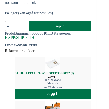
noe som hindrer søl.
På lager (kan også restbestilles)
Legg til
Produktnummer:
00008810113
Kategorier:
KAPP/SLIP
,
STIHL
LEVERANDØR: STIHL
Relaterte produkter
STIHL FLEECE STØVSUGERPOSE SE62 (5)
Varenr.:
49015009004
Pris
kr
250
(
kr
200
eks. mva)
Legg til