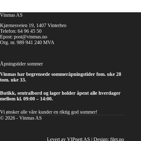
Vinmas AS
Kjærnesveien 19, 1407 Vinterbro
Telefon:
64 96 45 50
Epost:
post@vinmas.no
Org. nr. 989 941 240 MVA
Åpningstider sommer
Vinmas har begrensede sommeråpningstider fom. uke 28
tom. uke 33.
Butikk, sentralbord og lager holder åpent alle hverdager
mellom kl. 09:00 – 14:00.
Vi ønsker alle våre kunder en riktig god sommer!
© 2026 - Vinmas AS
Levert av VIPnett AS
|
Design: filet.no