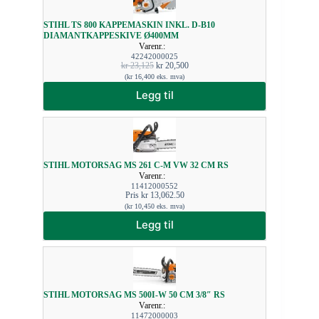
STIHL TS 800 KAPPEMASKIN INKL. D-B10
DIAMANTKAPPESKIVE Ø400MM
Varenr.:
42242000025
kr
23,125
kr
20,500
(
kr
16,400
eks. mva)
Legg til
STIHL MOTORSAG MS 261 C-M VW 32 CM RS
Varenr.:
11412000552
Pris
kr
13,062.50
(
kr
10,450
eks. mva)
Legg til
STIHL MOTORSAG MS 500I-W 50 CM 3/8″ RS
Varenr.:
11472000003