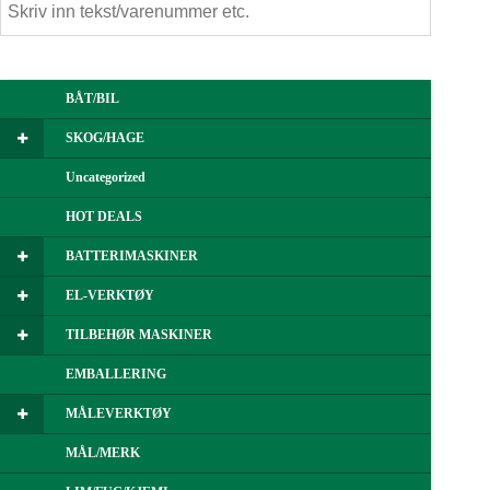
BÅT/BIL
SKOG/HAGE
Uncategorized
HOT DEALS
BATTERIMASKINER
EL-VERKTØY
TILBEHØR MASKINER
EMBALLERING
MÅLEVERKTØY
MÅL/MERK