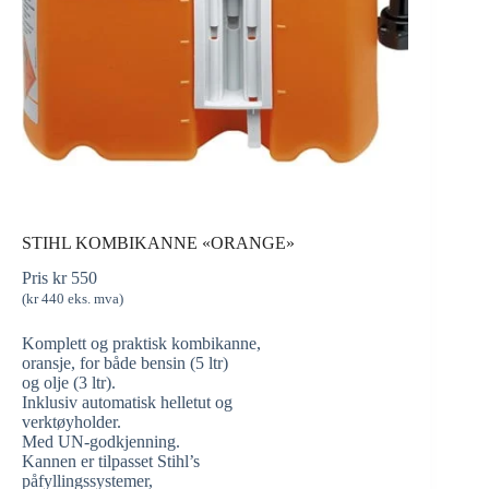
STIHL KOMBIKANNE «ORANGE»
Pris
kr
550
(
kr
440
eks. mva)
Komplett og praktisk kombikanne,
oransje, for både bensin (5 ltr)
og olje (3 ltr).
Inklusiv automatisk helletut og
verktøyholder.
Med UN-godkjenning.
Kannen er tilpasset Stihl’s
påfyllingssystemer,