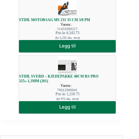
STIHL MOTORSAG MS 231 35 CM 3/8 PM
Varenr.:
11432000217
Pris
kr
6,543.75
(
kr
5,235
eks. mva)
Legg til
STIHL SVERD – KJEDEPAKKE 40CM RS PRO
325»-1,3MM (261)
Varenr.:
70012000041
Pris
kr
1,218.75
(
kr
975
eks. mva)
Legg til