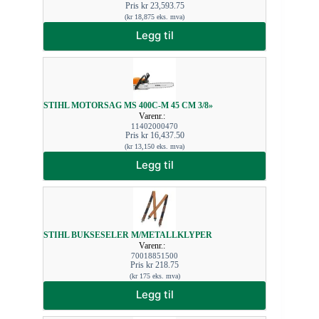
Pris
kr
23,593.75
(
kr
18,875
eks. mva)
Legg til
STIHL MOTORSAG MS 400C-M 45 CM 3/8»
Varenr.:
11402000470
Pris
kr
16,437.50
(
kr
13,150
eks. mva)
Legg til
STIHL BUKSESELER M/METALLKLYPER
Varenr.:
70018851500
Pris
kr
218.75
(
kr
175
eks. mva)
Legg til