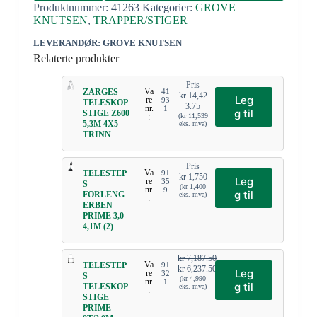
Produktnummer:
41263
Kategorier:
GROVE
KNUTSEN
,
TRAPPER/STIGER
LEVERANDØR: GROVE KNUTSEN
Relaterte produkter
Pris
Va
ZARGES
41
kr
14,42
Leg
re
93
TELESKOP
3.75
nr.
1
g til
STIGE Z600
:
(
kr
11,539
5,3M 4X5
eks. mva)
TRINN
Pris
Va
TELESTEP
91
kr
1,750
Leg
re
35
S
(
kr
1,400
nr.
9
g til
FORLENG
eks. mva)
:
ERBEN
PRIME 3,0-
4,1M (2)
kr
7,187.50
Va
TELESTEP
91
kr
6,237.50
Leg
re
32
S
(
kr
4,990
nr.
1
g til
TELESKOP
eks. mva)
:
STIGE
PRIME