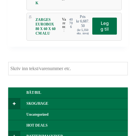
K
Pris
Va
ZARGES
40
kr
6,687.
Leg
re
70
EUROBOX
50
nr.
6
g til
80 X 60 X 60
:
(
kr
5,350
CM ALU
eks. mva)
BÅT/BIL
SKOG/HAGE
Uncategorized
HOT DEALS