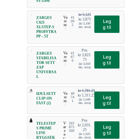
9T/3.0M
kr
5,125
Va
ZARGES
41
kr
3,875
Leg
re
09
C621
(
kr
3,100
nr.
2
g til
XLSTEP-S
eks. mva)
:
PROFFTRA
PP – 5T
Pris
Va
ZARGES
41
kr
3,823.
Leg
re
67
STABILISA
75
nr.
0
g til
TOR SETT
:
(
kr
3,059
ZAP
eks. mva)
UNIVERSA
L
kr
1,781.25
Va
HJULSETT
40
kr
1,311.25
Leg
re
74
CLIP-ON
(
kr
1,049
nr.
1
g til
FAST (2)
eks. mva)
:
Pris
V
TELESTEP
265
kr
2,031.
Leg
ar
875
S PRIME
25
e
500
g til
LINE
n
(
kr
1,625
RYGGSEK
eks. mva)
r.: