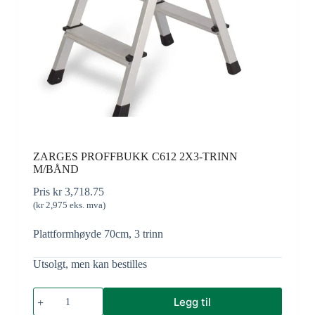
ZARGES PROFFBUKK C612 2X3-TRINN
M/BÅND
Pris
kr
3,718.75
(
kr
2,975
eks. mva)
Plattformhøyde 70cm, 3 trinn
Utsolgt, men kan bestilles
Legg til