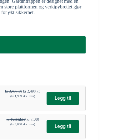
 stigen. Gardintrappen er designet med en
en store plattformen og verktøybrettet gjør
 for økt sikkerhet.
kr
3,437.50
kr
2,498.75
(
kr
1,999
eks. mva)
Legg til
kr
10,312.50
kr
7,500
(
kr
6,000
eks. mva)
Legg til