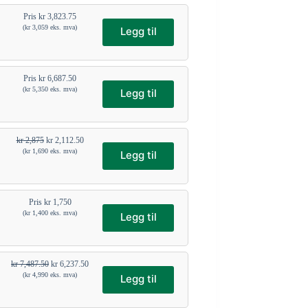
Pris
kr
3,823.75
(
kr
3,059
eks. mva)
Legg til
Pris
kr
6,687.50
(
kr
5,350
eks. mva)
Legg til
kr
2,875
kr
2,112.50
(
kr
1,690
eks. mva)
Legg til
Pris
kr
1,750
(
kr
1,400
eks. mva)
Legg til
kr
7,487.50
kr
6,237.50
(
kr
4,990
eks. mva)
Legg til