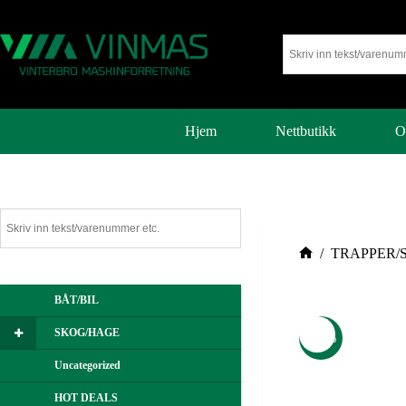
Hjem
Nettbutikk
O
/
TRAPPER/
BÅT/BIL
SKOG/HAGE
-24%
Uncategorized
HOT DEALS