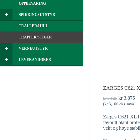
OPPBEVARING
SPIKRINGSUTSTYR
TRALLER/HJUL
TRAPPER/STIGER
VERNEUTSTYR
LEVERANDØRER
ZARGES C621 X
kr
3,875
kr
5,125
(
kr
3,100
eks. mva)
Zarges C621 XL Pro
favoritt blant prof
vekt og høye stabil