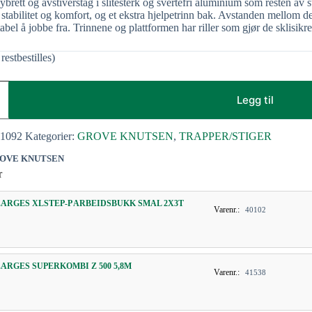
ybrett og avstiverstag i slitesterk og svertefri aluminium som resten av
 stabilitet og komfort, og et ekstra hjelpetrinn bak. Avstanden mellom d
bel å jobbe fra. Trinnene og plattformen har riller som gjør de sklisikre
restbestilles)
Legg til
41092
Kategorier:
GROVE KNUTSEN
,
TRAPPER/STIGER
OVE KNUTSEN
r
ZARGES XLSTEP-P ARBEIDSBUKK SMAL 2X3T
Varenr.:
40102
ZARGES SUPERKOMBI Z 500 5,8M
Varenr.:
41538