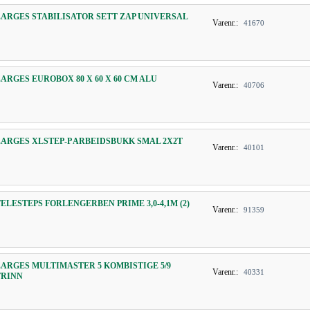
ZARGES STABILISATOR SETT ZAP UNIVERSAL
Varenr.:
41670
ZARGES EUROBOX 80 X 60 X 60 CM ALU
Varenr.:
40706
ZARGES XLSTEP-P ARBEIDSBUKK SMAL 2X2T
Varenr.:
40101
TELESTEPS FORLENGERBEN PRIME 3,0-4,1M (2)
Varenr.:
91359
ZARGES MULTIMASTER 5 KOMBISTIGE 5/9
Varenr.:
40331
TRINN