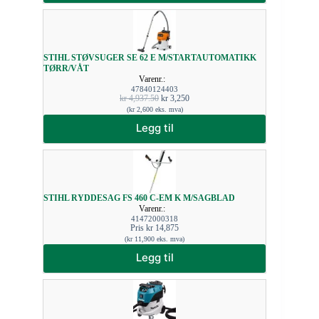
STIHL STØVSUGER SE 62 E M/STARTAUTOMATIKK
TØRR/VÅT
Varenr.:
47840124403
kr
4,937.50
kr
3,250
(
kr
2,600
eks. mva)
Legg til
STIHL RYDDESAG FS 460 C-EM K M/SAGBLAD
Varenr.:
41472000318
Pris
kr
14,875
(
kr
11,900
eks. mva)
Legg til