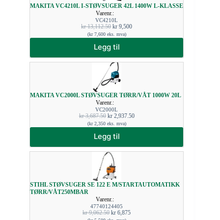
MAKITA VC4210L I-STØVSUGER 42L 1400W L-KLASSE
Varenr.:
VC4210L
kr
13,112.50
kr
9,500
(
kr
7,600
eks. mva)
Legg til
MAKITA VC2000L STØVSUGER TØRR/VÅT 1000W 20L
Varenr.:
VC2000L
kr
3,687.50
kr
2,937.50
(
kr
2,350
eks. mva)
Legg til
STIHL STØVSUGER SE 122 E M/STARTAUTOMATIKK
TØRR/VÅT250MBAR
Varenr.:
47740124405
kr
9,062.50
kr
6,875