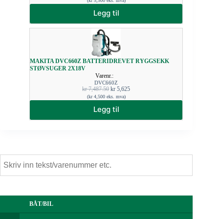
(
kr
5,500
eks. mva)
Legg til
MAKITA DVC660Z BATTERIDREVET RYGGSEKK
STØVSUGER 2X18V
Varenr.:
DVC660Z
kr
7,487.50
kr
5,625
(
kr
4,500
eks. mva)
Legg til
BÅT/BIL