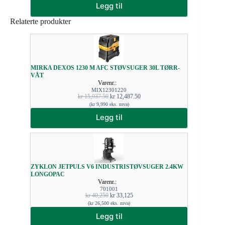
Legg til
Relaterte produkter
MIRKA DEXOS 1230 M AFC STØVSUGER 30L TØRR-
VÅT
Varenr.:
MIX12301220
kr
15,937.50
kr
12,487.50
(
kr
9,990
eks. mva)
Legg til
ZYKLON JETPULS V6 INDUSTRISTØVSUGER 2.4KW
LONGOPAC
Varenr.:
701001
kr
40,250
kr
33,125
(
kr
26,500
eks. mva)
Legg til