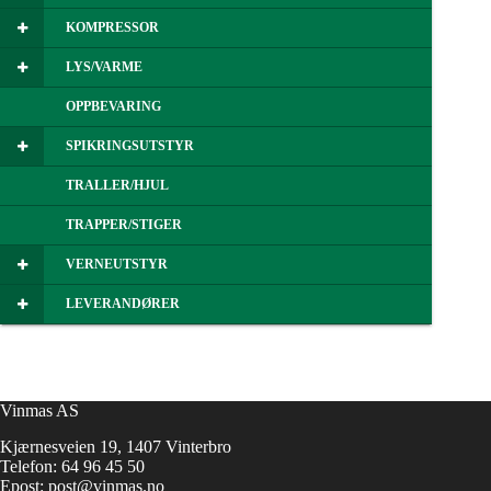
KOMPRESSOR
LYS/VARME
OPPBEVARING
SPIKRINGSUTSTYR
TRALLER/HJUL
TRAPPER/STIGER
VERNEUTSTYR
LEVERANDØRER
Vinmas AS
Kjærnesveien 19, 1407 Vinterbro
Telefon:
64 96 45 50
Epost:
post@vinmas.no