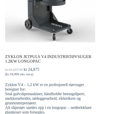
ZYKLON JETPULS V4 INDUSTRISTØVSUGER
1.2KW LONGOPAC
kr
24,875
kr
31,237.50
(
kr
19,900
eks. mva)
Zyklon V4 – 1,2 kW er en profesjonell støvsuger
beregnet for:
Små gulvslipemaskiner, håndholdte betongslipere,
snekkerarbeider, rørleggerarbeid, elektrikere og
grunnentreprenører.
Alt slipestøv samles opp i en longopac – nedtrekkbare
plastposer som forsegles.