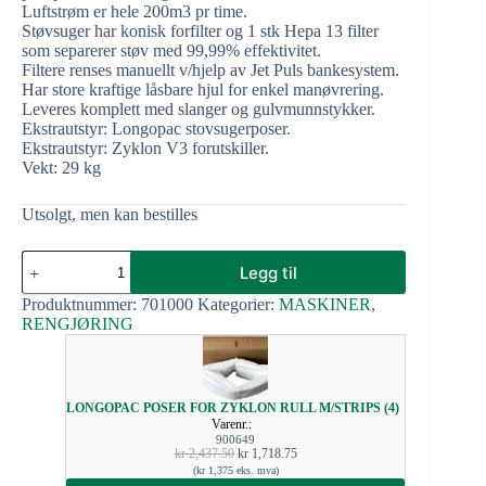
Luftstrøm er hele 200m3 pr time.
Støvsuger har konisk forfilter og 1 stk Hepa 13 filter
som separerer støv med 99,99% effektivitet.
Filtere renses manuellt v/hjelp av Jet Puls bankesystem.
Har store kraftige låsbare hjul for enkel manøvrering.
Leveres komplett med slanger og gulvmunnstykker.
Ekstrautstyr: Longopac stovsugerposer.
Ekstrautstyr: Zyklon V3 forutskiller.
Vekt: 29 kg
Utsolgt, men kan bestilles
Legg til
Produktnummer:
701000
Kategorier:
MASKINER
,
RENGJØRING
LONGOPAC POSER FOR ZYKLON RULL M/STRIPS (4)
Varenr.:
900649
kr
2,437.50
kr
1,718.75
(
kr
1,375
eks. mva)