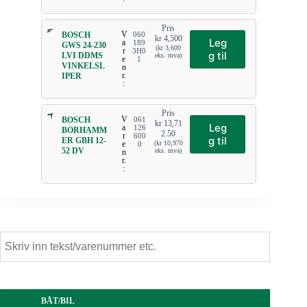
Pris
V
BOSCH
060
kr
4,500
Leg
a
189
GWS 24-230
(
kr
3,600
r
3H0
g til
LVI DDMS
eks. mva)
e
1
VINKELSL
n
r.
IPER
:
Pris
V
BOSCH
061
kr
13,71
Leg
a
126
BORHAMM
2.50
r
600
g til
ER GBH 12-
e
(
kr
10,970
0
52 DV
eks. mva)
n
r.
:
BÅT/BIL