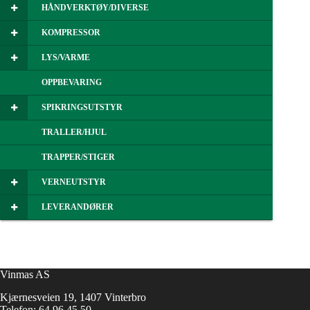
HÅNDVERKTØY/DIVERSE
KOMPRESSOR
LYS/VARME
OPPBEVARING
SPIKRINGSUTSTYR
TRALLER/HJUL
TRAPPER/STIGER
VERNEUTSTYR
LEVERANDØRER
Vinmas AS
Kjærnesveien 19, 1407 Vinterbro
Telefon:
64 96 45 50