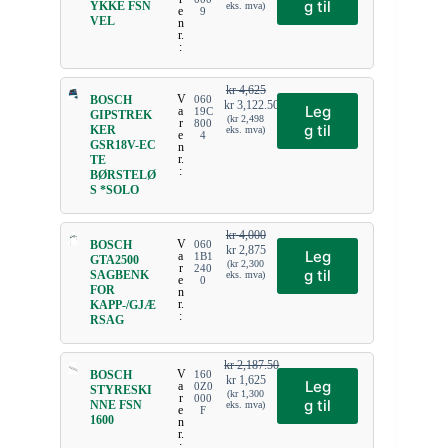
g til
YKKE FSN
eks. mva)
e
9
VEL
n
r.
:
kr
4,625
V
BOSCH
060
kr
3,122.50
Leg
a
19C
GIPSTREK
(
kr
2,498
r
800
g til
KER
eks. mva)
e
4
GSR18V-EC
n
r.
TE
:
BØRSTELØ
S *SOLO
kr
4,000
V
BOSCH
060
kr
2,875
Leg
a
1B1
GTA2500
(
kr
2,300
r
240
g til
SAGBENK
eks. mva)
e
0
FOR
n
r.
KAPP-/GJÆ
:
RSAG
kr
2,187.50
V
BOSCH
160
kr
1,625
Leg
a
0Z0
STYRESKI
(
kr
1,300
r
000
g til
NNE FSN
eks. mva)
e
F
1600
n
r.
: