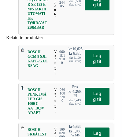
STØVSUGE
(
kr
5,500
r
244
g til
R SE 122 E
eks. mva)
e
05
M/STARTA
n
r.
UTOMATI
:
KK
TØRR/VÅT
250MBAR
Relaterte produkter
kr
10,625
V
BOSCH
060
kr
6,375
Leg
a
1B1
GCM 8 SJL
(
kr
5,100
r
910
g til
KAPP-/GJÆ
eks. mva)
e
0
RSAG
n
r.
:
Pris
V
BOSCH
060
kr
4,266.
Leg
a
108
PUNKTMÅ
25
r
330
g til
LER GIS
e
(
kr
3,413
0
1000 C
eks. mva)
n
r.
AA+10,8V
:
ADAPT
kr
1,375
V
BOSCH
160
kr
1,050
Leg
a
0Z0
SKJØTEST
(
kr
840
r
000