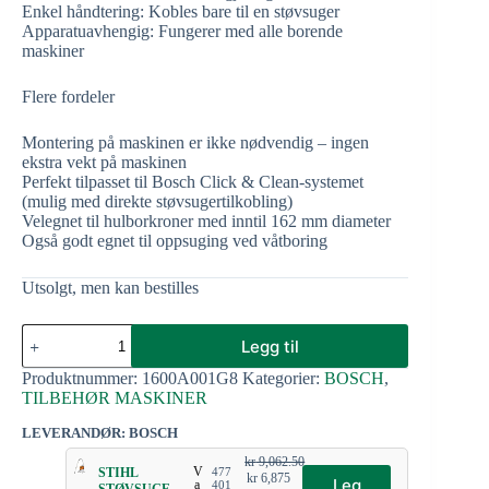
Enkel håndtering: Kobles bare til en støvsuger
Apparatuavhengig: Fungerer med alle borende
maskiner
Flere fordeler
Montering på maskinen er ikke nødvendig – ingen
ekstra vekt på maskinen
Perfekt tilpasset til Bosch Click & Clean-systemet
(mulig med direkte støvsugertilkobling)
Velegnet til hulborkroner med inntil 162 mm diameter
Også godt egnet til oppsuging ved våtboring
Utsolgt, men kan bestilles
Legg til
Produktnummer:
1600A001G8
Kategorier:
BOSCH
,
TILBEHØR MASKINER
LEVERANDØR: BOSCH
kr
9,062.50
V
STIHL
477
kr
6,875
Leg
a
401