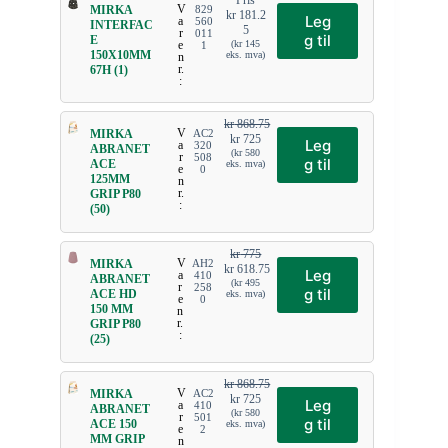
Pris
V
MIRKA
829
kr
181.2
Leg
a
560
INTERFAC
5
r
011
g til
E
e
(
kr
145
1
150X10MM
eks. mva)
n
r.
67H (1)
:
kr
868.75
V
MIRKA
AC2
kr
725
Leg
a
320
ABRANET
(
kr
580
r
508
g til
ACE
eks. mva)
e
0
125MM
n
r.
GRIP P80
:
(50)
kr
775
V
MIRKA
AH2
kr
618.75
Leg
a
410
ABRANET
(
kr
495
r
258
g til
ACE HD
eks. mva)
e
0
150 MM
n
r.
GRIP P80
:
(25)
kr
868.75
V
MIRKA
AC2
kr
725
Leg
a
410
ABRANET
(
kr
580
r
501
g til
ACE 150
eks. mva)
e
2
MM GRIP
n