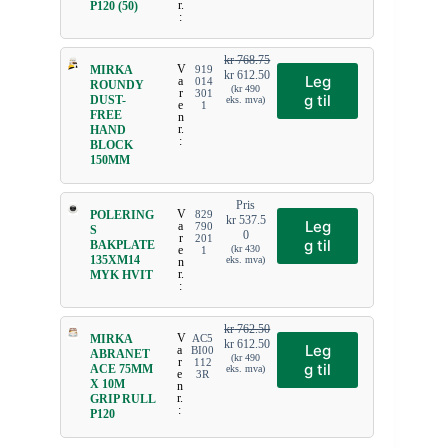
r.
P120 (50)
:
kr
768.75
V
MIRKA
919
kr
612.50
Leg
a
014
ROUNDY
(
kr
490
r
301
g til
DUST-
eks. mva)
e
1
FREE
n
r.
HAND
:
BLOCK
150MM
Pris
V
POLERING
829
kr
537.5
Leg
a
790
S
0
r
201
g til
BAKPLATE
e
(
kr
430
1
135XM14
eks. mva)
n
r.
MYK HVIT
:
kr
762.50
V
MIRKA
AC5
kr
612.50
Leg
a
BI00
ABRANET
(
kr
490
r
112
g til
ACE 75MM
eks. mva)
e
3R
X 10M
n
r.
GRIP RULL
:
P120