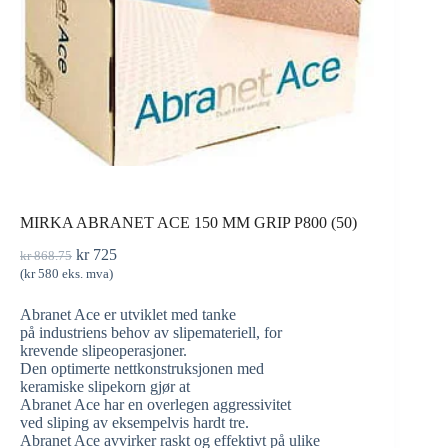
MIRKA ABRANET ACE 150 MM GRIP P800 (50)
kr
725
kr
868.75
(
kr
580
eks. mva)
Abranet Ace er utviklet med tanke
på industriens behov av slipemateriell, for
krevende slipeoperasjoner.
Den optimerte nettkonstruksjonen med
keramiske slipekorn gjør at
Abranet Ace har en overlegen aggressivitet
ved sliping av eksempelvis hardt tre.
Abranet Ace avvirker raskt og effektivt på ulike