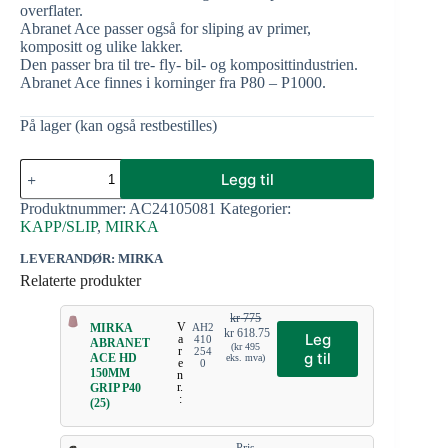
overflater.
Abranet Ace passer også for sliping av primer,
kompositt og ulike lakker.
Den passer bra til tre- fly- bil- og komposittindustrien.
Abranet Ace finnes i korninger fra P80 – P1000.
På lager (kan også restbestilles)
Legg til
Produktnummer:
AC24105081
Kategorier:
KAPP/SLIP
,
MIRKA
LEVERANDØR: MIRKA
Relaterte produkter
kr
775
V
MIRKA
AH2
kr
618.75
Leg
a
410
ABRANET
(
kr
495
r
254
g til
ACE HD
eks. mva)
e
0
150MM
n
r.
GRIP P40
:
(25)