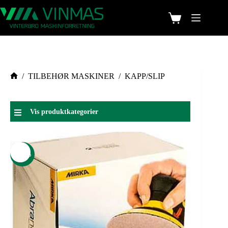
/
TILBEHØR MASKINER
/
KAPP/SLIP
Vis produktkategorier
-17%