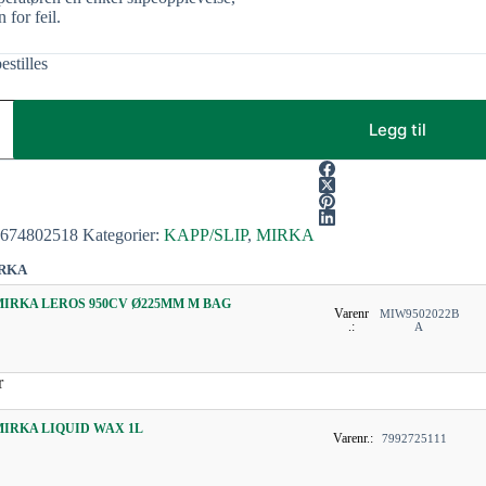
 for feil.
estilles
Legg til
1674802518
Kategorier:
KAPP/SLIP
,
MIRKA
IRKA
MIRKA LEROS 950CV Ø225MM M BAG
Varenr
MIW9502022B
.:
A
r
MIRKA LIQUID WAX 1L
Varenr.:
7992725111