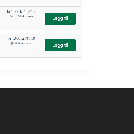
kr
1,950
kr
1,487.50
(
kr
1,190
eks. mva)
Legg til
kr
1,000
kr
787.50
(
kr
630
eks. mva)
Legg til