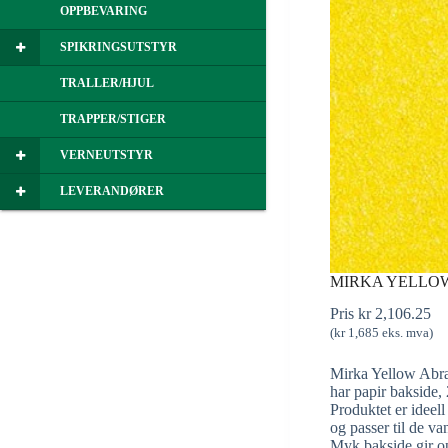
OPPBEVARING
SPIKRINGSUTSTYR
TRALLER/HJUL
TRAPPER/STIGER
VERNEUTSTYR
LEVERANDØRER
MIRKA YELLOW 
Pris
kr
2,106.25
(
kr
1,685
eks. mva)
Mirka Yellow Abra
har papir bakside, 
Produktet er ideell
og passer til de v
Myk bakside gir op