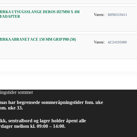
MIRKA UTSUGSSLANGE DEROS Ø27MM X 4M
Varenr.:
MIN6519411
M/ADAPTER
MIRKA ABRANET ACE 150 MM GRIP P80 (50)
Varenr.:
AC24105080
ingstider sommer
mas har begrensede sommeråpningstider fom. uke
om. uke 33.
kk, sentralbord og lager holder åpent alle
dager mellom kl. 09:00 – 14:00.