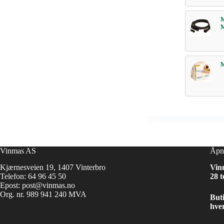
Vinmas AS
Åpn
Kjærnesveien 19, 1407 Vinterbro
Vin
Telefon:
64 96 45 50
28 t
Epost:
post@vinmas.no
Org. nr. 989 941 240 MVA
Buti
hver