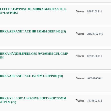
FLEECE STØVPOSE 30L MIRKA/MAKITA/STIHL
Varenr.:
8999100211
5) *LAVPRIS!
MIRKA ABRANET ACE HD 150MM GRIP P40 (25)
Varenr.:
AH24102540
MIRKA HÅNDSLIPEKLOSS 70X198MM GUL GRIP
Varenr.:
8391500111
22H
MIRKA ABRANET ACE 150 MM GRIP P400 (50)
Varenr.:
AC24105041
MIRKA YELLOW ABRASIVE SOFT GRIP 225MM
Varenr.:
1674802512
7H P120 (25)