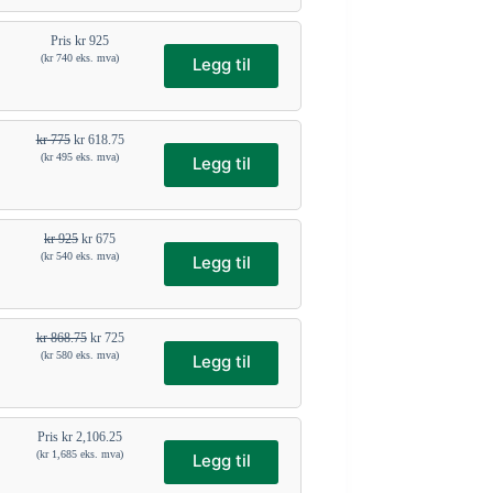
Pris
kr
925
(
kr
740
eks. mva)
Legg til
kr
775
kr
618.75
(
kr
495
eks. mva)
Legg til
kr
925
kr
675
(
kr
540
eks. mva)
Legg til
kr
868.75
kr
725
(
kr
580
eks. mva)
Legg til
Pris
kr
2,106.25
(
kr
1,685
eks. mva)
Legg til