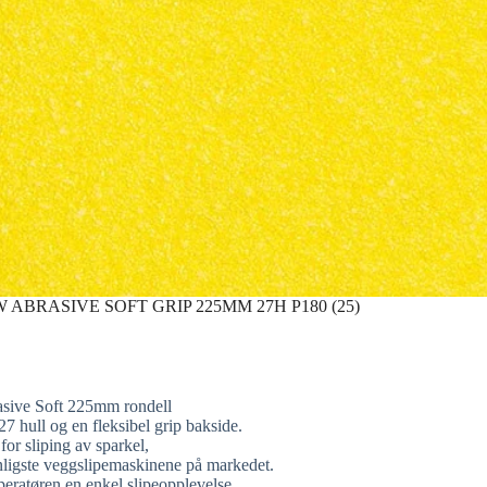
ABRASIVE SOFT GRIP 225MM 27H P180 (25)
sive Soft 225mm rondell
27 hull og en fleksibel grip bakside.
 for sliping av sparkel,
anligste veggslipemaskinene på markedet.
eratøren en enkel slipeopplevelse,