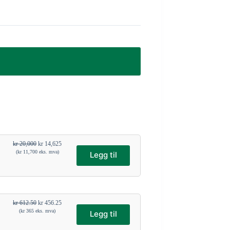
kr
20,000
kr
14,625
(
kr
11,700
eks. mva)
Legg til
kr
612.50
kr
456.25
(
kr
365
eks. mva)
Legg til