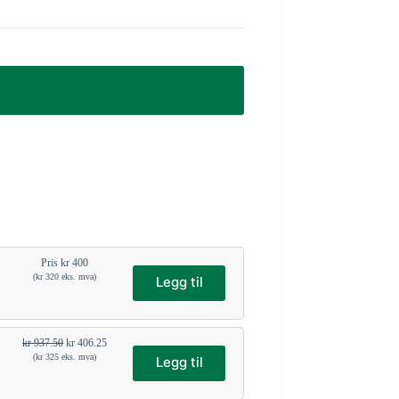
Pris
kr
400
(
kr
320
eks. mva)
Legg til
kr
937.50
kr
406.25
(
kr
325
eks. mva)
Legg til