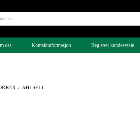
m oss
Kontaktinformasjon
Registrer kundeavtale
DØRER
/
AHLSELL