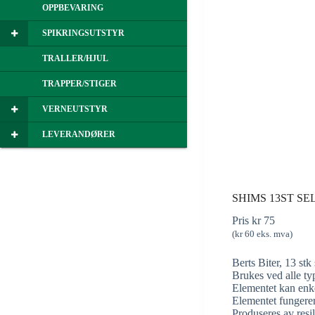
OPPBEVARING
SPIKRINGSUTSTYR
TRALLER/HJUL
TRAPPER/STIGER
VERNEUTSTYR
LEVERANDØRER
SHIMS 13ST SE
Pris
kr
75
(
kr
60
eks. mva)
Berts Biter, 13 s
Brukes ved alle ty
Elementet kan enkel
Elementet fungerer 
Produseres av resi