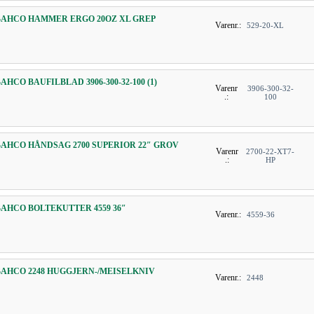
BAHCO HAMMER ERGO 20OZ XL GREP
Varenr.:
529-20-XL
AHCO BAUFILBLAD 3906-300-32-100 (1)
Varenr
3906-300-32-
.:
100
BAHCO HÅNDSAG 2700 SUPERIOR 22″ GROV
Varenr
2700-22-XT7-
.:
HP
BAHCO BOLTEKUTTER 4559 36″
Varenr.:
4559-36
BAHCO 2248 HUGGJERN-/MEISELKNIV
Varenr.:
2448