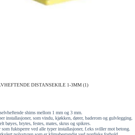
LVHEFTENDE DISTANSEKILE 1-3MM (1)
tk selvheftende shims mellom 1 mm og 3 mm.
per installasjoner, som vindu, kjøkken, dører, baderom og gulvlegging.
t bøyes, brytes, festes, mates, skrus og spikres.
som fuktsperre ved alle typer installasjoner, f.eks sviller mot betong.
lrkulert polystyren som er klimabestandig ved nordiske forhold.