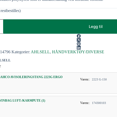
restbestilles)
Legg til
314796
Kategorier:
AHLSELL
,
HÅNDVERKTØY/DIVERSE
LSELL
r
BAHCO AVISOLERINGSTANG 2223G ERGO
Varenr.:
2223 G-150
WINBAG LUFT-/KARMPUTE (1)
Varenr.:
174300103