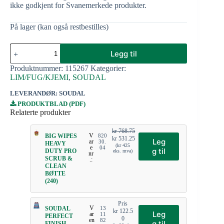
ikke godkjent for Svanemerkede produkter.
På lager (kan også restbestilles)
Legg til
Produktnummer:
115267
Kategorier:
LIM/FUG/KJEMI
,
SOUDAL
LEVERANDØR: SOUDAL
PRODUKTBLAD (PDF)
Relaterte produkter
kr
768.75
V
BIG WIPES
820
kr
531.25
Leg
ar
30.
HEAVY
(
kr
425
e
04
g til
DUTY PRO
eks. mva)
nr
SCRUB &
.:
CLEAN
BØTTE
(240)
Pris
V
SOUDAL
13
kr
122.5
Leg
ar
11
PERFECT
0
en
82
g til
FINISH