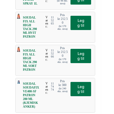
r.:
(
kr
98
eks.
SPRAY 1L
mva)
Pris
V
SOUDAL
11
kr
212.5
Leg
ar
52
FIX ALL
0
en
65
g til
HIGH
r.:
(
kr
170
TACK 290
eks. mva)
ML HVIT
PATRON
Pris
V
SOUDAL
11
kr
212.5
Leg
ar
52
FIX ALL
0
en
66
g til
HIGH
r.:
(
kr
170
TACK 290
eks. mva)
ML SORT
PATRON
Pris
V
SOUDAL
11
kr
300
Leg
ar
74
SOUDAFIX
(
kr
240
en
74
g til
VE400-SF
eks. mva)
r.:
PATRON
280 ML
(KJEMISK
ANKER)