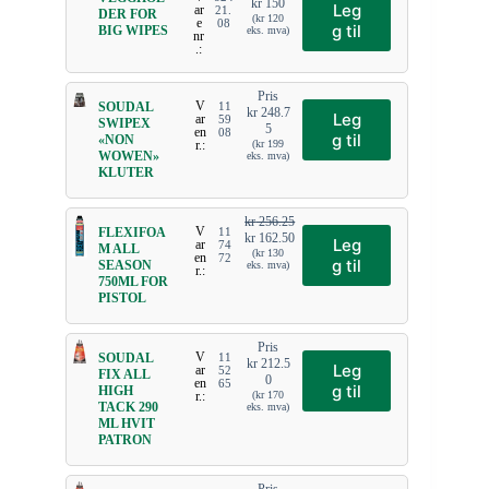
kr
150
Leg
ar
21.
DER FOR
(
kr
120
e
08
g til
BIG WIPES
eks. mva)
nr
.:
Pris
V
SOUDAL
11
kr
248.7
Leg
ar
59
SWIPEX
5
en
08
g til
«NON
r.:
(
kr
199
WOWEN»
eks. mva)
KLUTER
kr
256.25
V
FLEXIFOA
11
kr
162.50
Leg
ar
74
M ALL
(
kr
130
en
72
g til
SEASON
eks. mva)
r.:
750ML FOR
PISTOL
Pris
V
SOUDAL
11
kr
212.5
Leg
ar
52
FIX ALL
0
en
65
g til
HIGH
r.:
(
kr
170
TACK 290
eks. mva)
ML HVIT
PATRON