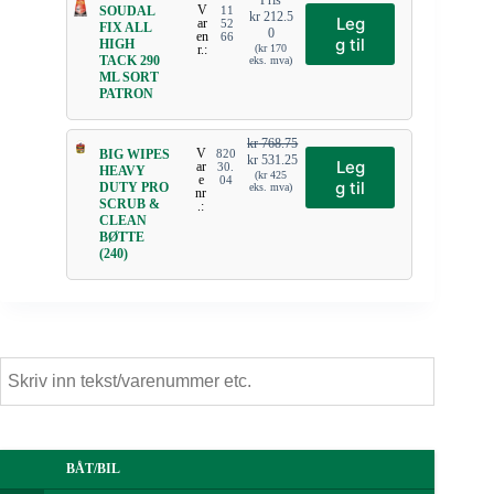
Pris
V
SOUDAL
11
kr
212.5
Leg
ar
52
FIX ALL
0
en
66
g til
HIGH
r.:
(
kr
170
TACK 290
eks. mva)
ML SORT
PATRON
kr
768.75
V
BIG WIPES
820
kr
531.25
Leg
ar
30.
HEAVY
(
kr
425
e
04
g til
DUTY PRO
eks. mva)
nr
SCRUB &
.:
CLEAN
BØTTE
(240)
BÅT/BIL