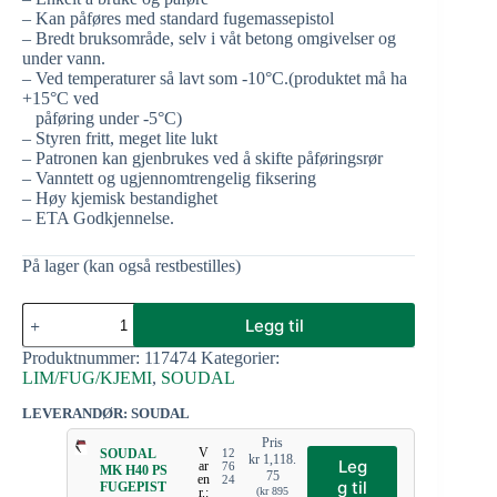
– Kan påføres med standard fugemassepistol
– Bredt bruksområde, selv i våt betong omgivelser og
under vann.
– Ved temperaturer så lavt som -10°C.(produktet må ha
+15°C ved
påføring under -5°C)
– Styren fritt, meget lite lukt
– Patronen kan gjenbrukes ved å skifte påføringsrør
– Vanntett og ugjennomtrengelig fiksering
– Høy kjemisk bestandighet
– ETA Godkjennelse.
På lager (kan også restbestilles)
Legg til
Produktnummer:
117474
Kategorier:
LIM/FUG/KJEMI
,
SOUDAL
LEVERANDØR: SOUDAL
Pris
V
SOUDAL
12
kr
1,118.
Leg
ar
76
MK H40 PS
75
en
24
g til
FUGEPIST
r.:
(
kr
895