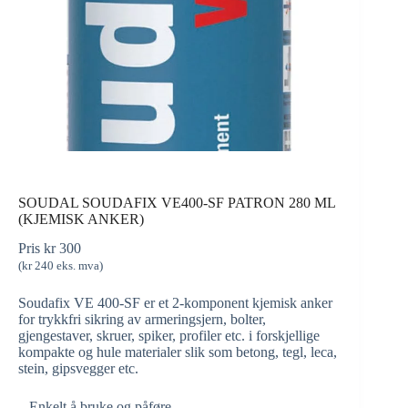
SOUDAL SOUDAFIX VE400-SF PATRON 280 ML
(KJEMISK ANKER)
Pris
kr
300
(
kr
240
eks. mva)
Soudafix VE 400-SF er et 2-komponent kjemisk anker
for trykkfri sikring av armeringsjern, bolter,
gjengestaver, skruer, spiker, profiler etc. i forskjellige
kompakte og hule materialer slik som betong, tegl, leca,
stein, gipsvegger etc.
– Enkelt å bruke og påføre