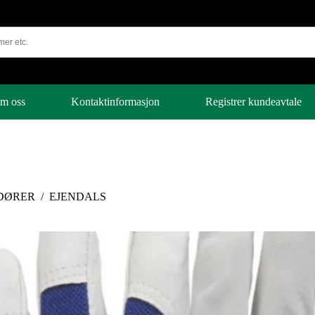
m oss
Kontaktinformasjon
Registrer kundeavtale
DØRER
/
EJENDALS