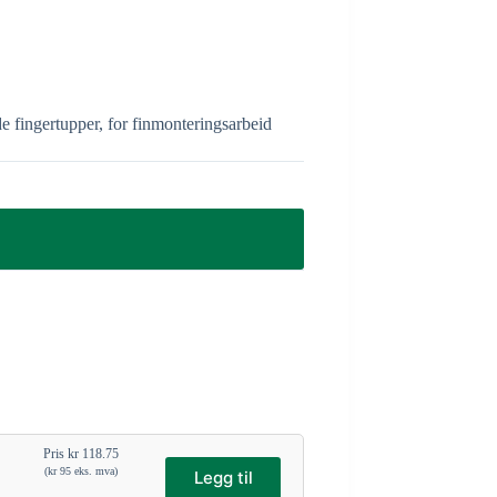
de fingertupper, for finmonteringsarbeid
Pris
kr
118.75
(
kr
95
eks. mva)
Legg til