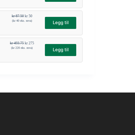
kr
87.50
kr
50
(
kr
40
eks. mva)
Legg til
kr
493.75
kr
275
(
kr
220
eks. mva)
Legg til