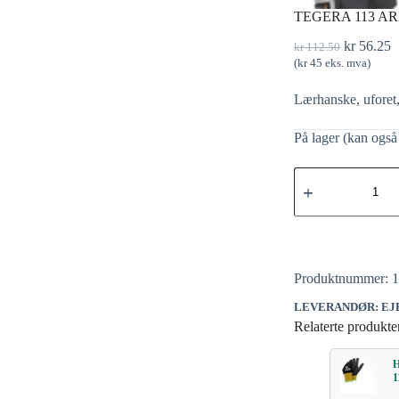
TEGERA 113 A
kr
56.25
kr
112.50
(
kr
45
eks. mva)
Lærhanske, uforet,
På lager (kan også 
Produktnummer:
1
LEVERANDØR: EJ
Relaterte produkte
1