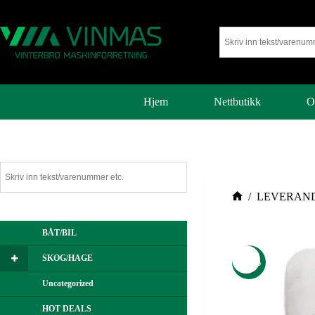
Hjem
Nettbutikk
O
/
LEVERAN
BÅT/BIL
SKOG/HAGE
-50%
Uncategorized
HOT DEALS