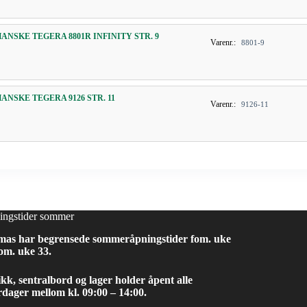
HANSKE TEGERA 8801R INFINITY STR. 9
Varenr.:
8801-9
HANSKE TEGERA 9126 STR. 11
Varenr.:
9126-11
ingstider sommer
mas har begrensede sommeråpningstider fom. uke
om. uke 33.
kk, sentralbord og lager holder åpent alle
dager mellom kl. 09:00 – 14:00.