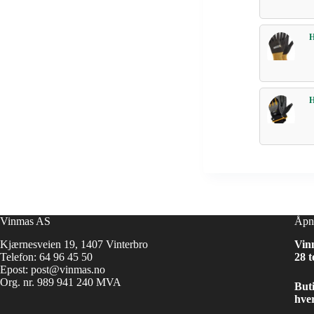
Vinmas AS
Åpn
Kjærnesveien 19, 1407 Vinterbro
Vin
Telefon:
64 96 45 50
28 t
Epost:
post@vinmas.no
Org. nr. 989 941 240 MVA
Buti
hver