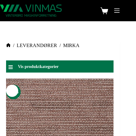
/
LEVERANDØRER
/
MIRKA
Vis produktkategorier
-24%