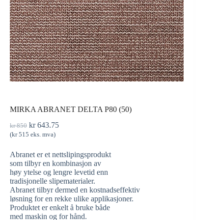
MIRKA ABRANET DELTA P80 (50)
kr
643.75
kr
850
(
kr
515
eks. mva)
Abranet er et nettslipingsprodukt
som tilbyr en kombinasjon av
høy ytelse og lengre levetid enn
tradisjonelle slipematerialer.
Abranet tilbyr dermed en kostnadseffektiv
løsning for en rekke ulike applikasjoner.
Produktet er enkelt å bruke både
med maskin og for hånd.