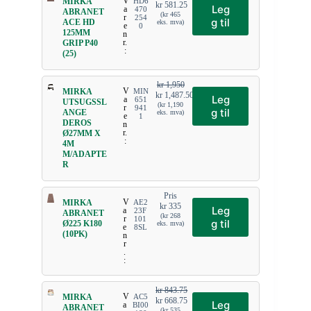
V
MIRKA
HD6
kr
581.25
Leg
a
470
ABRANET
(
kr
465
r
254
g til
ACE HD
eks. mva)
e
0
125MM
n
r.
GRIP P40
:
(25)
kr
1,950
V
MIRKA
MIN
kr
1,487.50
Leg
a
651
UTSUGSSL
(
kr
1,190
r
941
g til
ANGE
eks. mva)
e
1
DEROS
n
r.
Ø27MM X
:
4M
M/ADAPTE
R
Pris
V
MIRKA
AE2
kr
335
Leg
a
23F
ABRANET
(
kr
268
r
101
g til
Ø225 K180
eks. mva)
e
8SL
(10PK)
n
r
.
:
kr
843.75
V
MIRKA
AC5
kr
668.75
Leg
a
BI00
ABRANET
(
kr
535