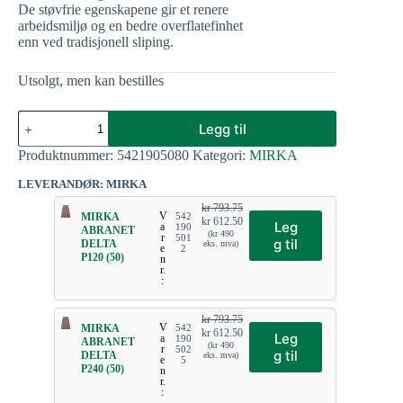
De støvfrie egenskapene gir et renere
arbeidsmiljø og en bedre overflatefinhet
enn ved tradisjonell sliping.
Utsolgt, men kan bestilles
Legg til
Produktnummer:
5421905080
Kategori:
MIRKA
LEVERANDØR: MIRKA
kr
793.75
V
MIRKA
542
kr
612.50
Leg
a
190
ABRANET
(
kr
490
r
501
g til
DELTA
eks. mva)
e
2
P120 (50)
n
r.
:
kr
793.75
V
MIRKA
542
kr
612.50
Leg
a
190
ABRANET
(
kr
490
r
502
g til
DELTA
eks. mva)
e
5
P240 (50)
n
r.
: